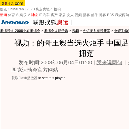
搜狐
ChinaRen
17173
焦点房地产
搜狗
新闻
-
体育
-
S
-
娱乐
-
V
-
财经
-
IT
-
汽车
-
房产
-
家居
-
女人
-
视频
-
播客
-
邮件
-
博客
-
BBS
-
我说两句
奥运频道-2008北京奥运会
>
奥运会火炬传递
>
视频
>
火炬接力视频新闻
>
火炬手动
视频：的哥王毅当选火炬手 中国
拥趸
发布时间:2008年06月04日01:00 |
我来说两句
|
匹克运动会官方网站
获取Flash播放器
to see this player.