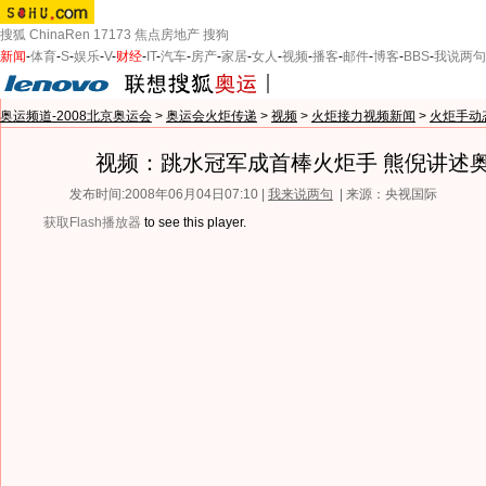
搜狐
ChinaRen
17173
焦点房地产
搜狗
新闻
-
体育
-
S
-
娱乐
-
V
-
财经
-
IT
-
汽车
-
房产
-
家居
-
女人
-
视频
-
播客
-
邮件
-
博客
-
BBS
-
我说两句
奥运频道-2008北京奥运会
>
奥运会火炬传递
>
视频
>
火炬接力视频新闻
>
火炬手动
视频：跳水冠军成首棒火炬手 熊倪讲述
发布时间:2008年06月04日07:10 |
我来说两句
| 来源：央视国际
获取Flash播放器
to see this player.