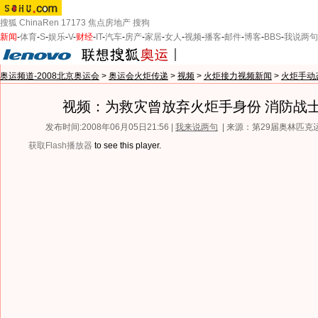
搜狐
ChinaRen
17173
焦点房地产
搜狗
新闻
-
体育
-
S
-
娱乐
-
V
-
财经
-
IT
-
汽车
-
房产
-
家居
-
女人
-
视频
-
播客
-
邮件
-
博客
-
BBS
-
我说两句
奥运频道-2008北京奥运会
>
奥运会火炬传递
>
视频
>
火炬接力视频新闻
>
火炬手动
视频：为救灾曾放弃火炬手身份 消防战
发布时间:2008年06月05日21:56 |
我来说两句
| 来源：第29届奥林匹
获取Flash播放器
to see this player.