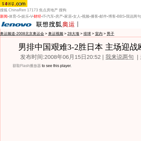
搜狐
ChinaRen
17173
焦点房地产
搜狗
新闻
-
体育
-
S
-
娱乐
-
V
-
财经
-
IT
-
汽车
-
房产
-
家居
-
女人
-
视频
-
播客
-
邮件
-
博客
-
BBS
-
我说两句
奥运频道-2008北京奥运会
>
奥运视频
>
28大项
>
排球
>
室内
>
男子
男排中国艰难3-2胜日本 主场迎
发布时间:2008年06月15日20:52 |
我来说两句
|
获取Flash播放器
to see this player.