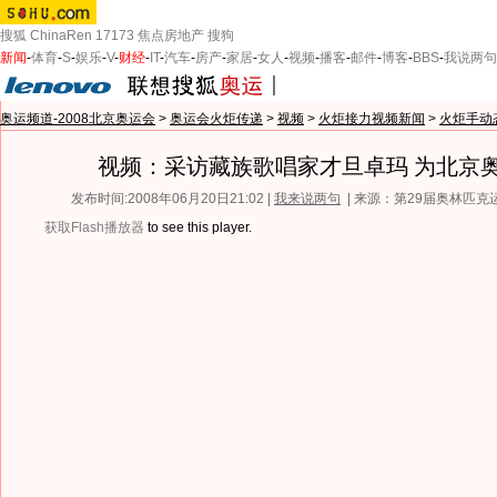
搜狐
ChinaRen
17173
焦点房地产
搜狗
新闻
-
体育
-
S
-
娱乐
-
V
-
财经
-
IT
-
汽车
-
房产
-
家居
-
女人
-
视频
-
播客
-
邮件
-
博客
-
BBS
-
我说两句
奥运频道-2008北京奥运会
>
奥运会火炬传递
>
视频
>
火炬接力视频新闻
>
火炬手动
视频：采访藏族歌唱家才旦卓玛 为北京
发布时间:2008年06月20日21:02 |
我来说两句
| 来源：第29届奥林匹
获取Flash播放器
to see this player.