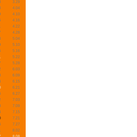
8
3.29
3
4.04
9
4.10
5
4.16
1
4.22
7
4.28
3
5.04
9
5.10
5
5.16
1
5.22
7
5.28
2
6.03
8
6.09
4
6.15
0
6.21
6
6.27
2
7.03
8
7.09
4
7.15
0
7.21
6
7.27
1
8.02
7
8.08