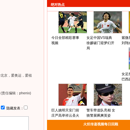
绝对热点
今日全部精彩赛事
女足中国VS瑞典
紫微
视频
徐媛破门迎梦幻开
刘翔
局
女足
北京，爱奥运，爱祖
巴西
。
(责任编辑：phenix)
：
隐藏发表：
巨人姚明天安门前
警车带道队亮相 女
庄严高举祥云圣火
骑警展飒爽英姿
火炬传递视频每日回顾