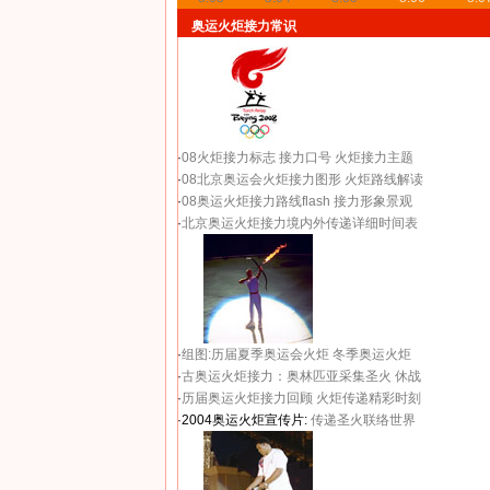
奥运火炬接力常识
·
08火炬接力标志
接力口号
火炬接力主题
·
08北京奥运会火炬接力图形
火炬路线解读
·
08奥运火炬接力路线flash
接力形象景观
·
北京奥运火炬接力境内外传递详细时间表
·
组图:历届夏季奥运会火炬
冬季奥运火炬
·
古奥运火炬接力：奥林匹亚采集圣火 休战
·
历届奥运火炬接力回顾
火炬传递精彩时刻
·2004奥运火炬宣传片:
传递圣火联络世界