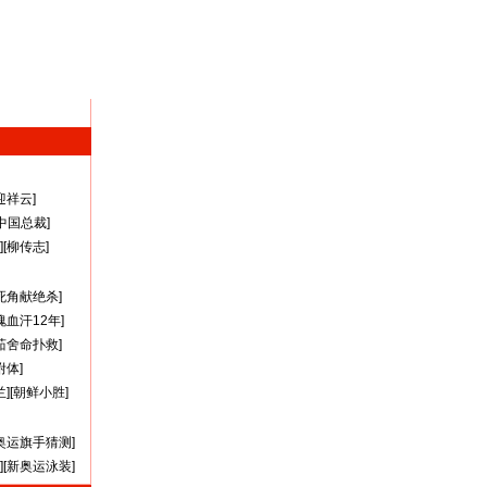
迎祥云
]
A中国总裁
]
][
柳传志
]
死角献绝杀
]
瑰血汗12年
]
茹舍命扑救
]
附体
]
兰
][
朝鲜小胜
]
奥运旗手猜测
]
][
新奥运泳装
]