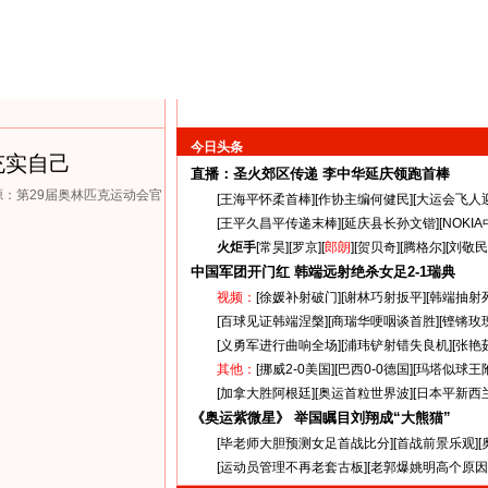
今日头条
充实自己
直播：圣火郊区传递
李中华延庆领跑首棒
来源：第29届奥林匹克运动会官
[
王海平怀柔首棒
][
作协主编何健民
][
大运会飞人
[
王平久昌平传递末棒
][
延庆县长孙文锴
][
NOKI
火炬手
[
常昊
][
罗京
][
郎朗
][
贺贝奇
][
腾格尔
][
刘敬民
中国军团开门红 韩端远射绝杀女足
2-1
瑞典
视频：
[
徐媛补射破门
][
谢林巧射扳平
][
韩端抽射
[
百球见证韩端涅槃
][
商瑞华哽咽谈首胜
][
铿锵玫
[
义勇军进行曲响全场
][
浦玮铲射错失良机
][
张艳
其他：
[
挪威2-0美国
][
巴西0-0德国
][
玛塔似球王
[
加拿大胜阿根廷
][
奥运首粒世界波
][
日本平新西
《奥运紫微星》 举国瞩目刘翔成“大熊猫”
[
毕老师大胆预测女足首战比分
][
首战前景乐观
][
[
运动员管理不再老套古板
][
老郭爆姚明高个原因