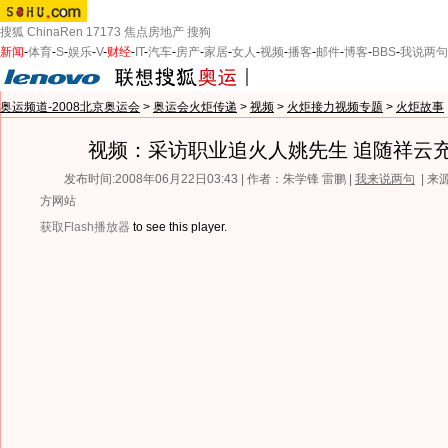
搜狐
ChinaRen
17173
焦点房地产
搜狗
新闻
-
体育
-
S
-
娱乐
-
V
-
财经
-
IT
-
汽车
-
房产
-
家居
-
女人
-
视频
-
播客
-
邮件
-
博客
-
BBS
-
我说两句
奥运频道-2008北京奥运会
>
奥运会火炬传递
>
视频
>
火炬接力视频专题
>
火炬故事
视频：采访职业追火人姚先生 追随祥云
发布时间:2008年06月22日03:43 | 作者：朱学锋 雷鹏 |
我来说两句
| 
方网站
获取Flash播放器
to see this player.