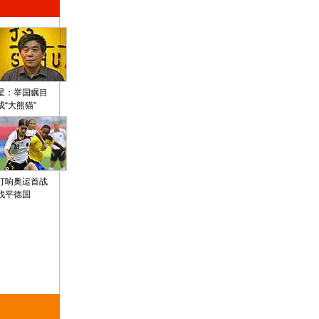
星：举国瞩目
成“大熊猫”
打响奥运首战
战平德国