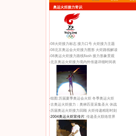
奥运火炬接力常识
·
08火炬接力标志
接力口号
火炬接力主题
·
08北京奥运会火炬接力图形
火炬路线解读
·
08奥运火炬接力路线flash
接力形象景观
·
北京奥运火炬接力境内外传递详细时间表
·
组图:历届夏季奥运会火炬
冬季奥运火炬
·
古奥运火炬接力：奥林匹亚采集圣火 休战
·
历届奥运火炬接力回顾
火炬传递精彩时刻
·2004奥运火炬宣传片:
传递圣火联络世界