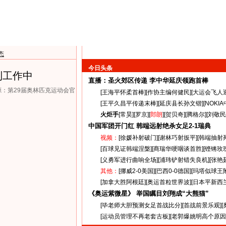
态
今日头条
到工作中
直播：圣火郊区传递
李中华延庆领跑首棒
来源：第29届奥林匹克运动会官
[
王海平怀柔首棒
][
作协主编何健民
][
大运会飞人
[
王平久昌平传递末棒
][
延庆县长孙文锴
][
NOKI
火炬手
[
常昊
][
罗京
][
郎朗
][
贺贝奇
][
腾格尔
][
刘敬民
中国军团开门红 韩端远射绝杀女足
2-1
瑞典
视频：
[
徐媛补射破门
][
谢林巧射扳平
][
韩端抽射
[
百球见证韩端涅槃
][
商瑞华哽咽谈首胜
][
铿锵玫
[
义勇军进行曲响全场
][
浦玮铲射错失良机
][
张艳
其他：
[
挪威2-0美国
][
巴西0-0德国
][
玛塔似球王
[
加拿大胜阿根廷
][
奥运首粒世界波
][
日本平新西
《奥运紫微星》 举国瞩目刘翔成“大熊猫”
[
毕老师大胆预测女足首战比分
][
首战前景乐观
][
[
运动员管理不再老套古板
][
老郭爆姚明高个原因