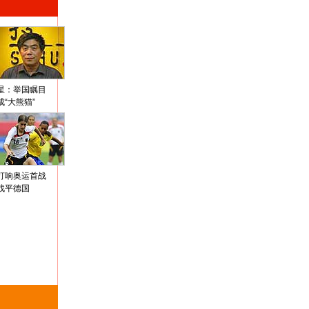
星：举国瞩目
成“大熊猫”
打响奥运首战
战平德国