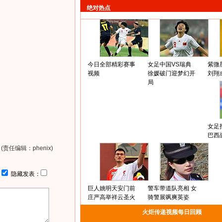
绝对热点
今日全部精彩赛事
女足中国VS瑞典
紫微
视频
徐媛破门迎梦幻开
刘翔
局
女足
巴西
(责任编辑：phenix)
：
隐藏发表：
巨人姚明天安门前
警车带道队亮相 女
庄严高举祥云圣火
骑警展飒爽英姿
火炬传递视频每日回顾