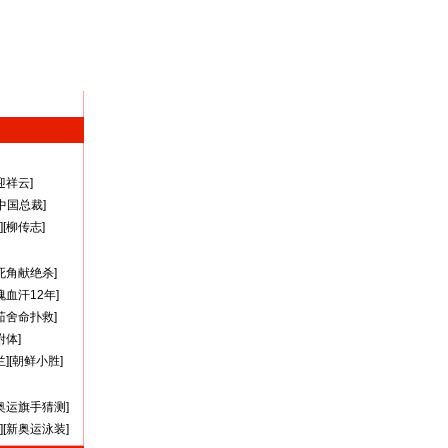
迎祥云
]
A中国总裁
]
][
柳传志
]
死角献绝杀
]
瑰血汗12年
]
茹舍命扑救
]
附体
]
兰
][
朝鲜小胜
]
奥运旗手猜测
]
][
新奥运泳装
]