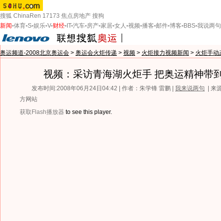
搜狐
ChinaRen
17173
焦点房地产
搜狗
新闻
-
体育
-
S
-
娱乐
-
V
-
财经
-
IT
-
汽车
-
房产
-
家居
-
女人
-
视频
-
播客
-
邮件
-
博客
-
BBS
-
我说两句
奥运频道-2008北京奥运会
>
奥运会火炬传递
>
视频
>
火炬接力视频新闻
>
火炬手动
视频：采访青海湖火炬手 把奥运精神带
发布时间:2008年06月24日04:42 | 作者：朱学锋 雷鹏 |
我来说两句
| 
方网站
获取Flash播放器
to see this player.