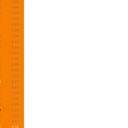
8
3.29
3
4.04
9
4.10
5
4.16
1
4.22
7
4.28
3
5.04
9
5.10
5
5.16
1
5.22
7
5.28
2
6.03
8
6.09
4
6.15
0
6.21
6
6.27
2
7.03
8
7.09
4
7.15
0
7.21
6
7.27
1
8.02
7
8.08