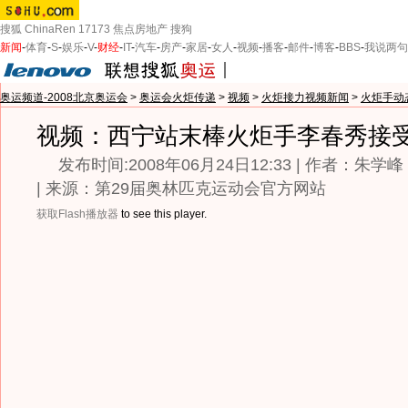
搜狐
ChinaRen
17173
焦点房地产
搜狗
新闻
-
体育
-
S
-
娱乐
-
V
-
财经
-
IT
-
汽车
-
房产
-
家居
-
女人
-
视频
-
播客
-
邮件
-
博客
-
BBS
-
我说两句
奥运频道-2008北京奥运会
>
奥运会火炬传递
>
视频
>
火炬接力视频新闻
>
火炬手动
视频：西宁站末棒火炬手李春秀接
发布时间:2008年06月24日12:33 | 作者：朱学峰
| 来源：第29届奥林匹克运动会官方网站
获取Flash播放器
to see this player.