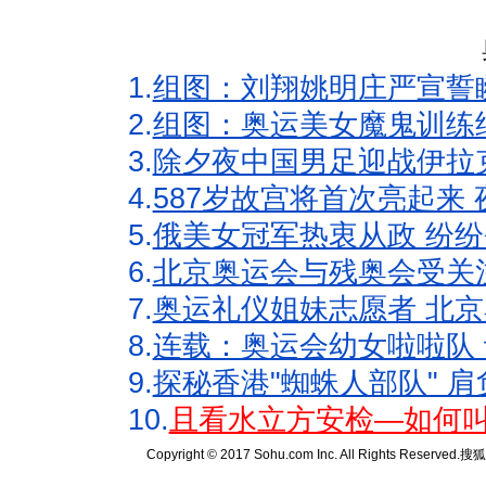
1.
组图：刘翔姚明庄严宣誓
2.
组图：奥运美女魔鬼训练
3.
除夕夜中国男足迎战伊拉
4.
587岁故宫将首次亮起来
5.
俄美女冠军热衷从政 纷纷
6.
北京奥运会与残奥会受关
7.
奥运礼仪姐妹志愿者 北京
8.
连载：奥运会幼女啦啦队 
9.
探秘香港"蜘蛛人部队" 肩
10.
且看水立方安检—如何叫
Copyright © 2017 Sohu.com Inc. All Rights Reserved