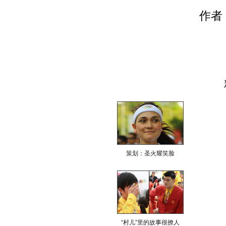
作者
策划：圣火耀笑脸
“村儿”里的故事很撩人