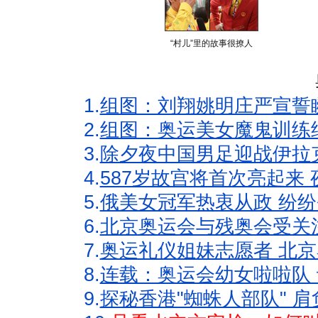
“村儿”里的故事很撩人
1.
组图：刘翔姚明庄严宣誓
2.
组图：奥运美女魔鬼训练
3.
除夕夜中国男足迎战伊拉
4.
587岁故宫将首次亮起来
5.
俄美女冠军热衷从政 纷纷
6.
北京奥运会与残奥会受关
7.
奥运礼仪姐妹志愿者 北京
8.
连载：奥运会幼女啦啦队 
9.
探秘香港"蜘蛛人部队" 肩