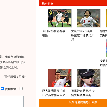
绝对热点
今日全部精彩赛事
女足中国VS瑞典
紫微
视频
徐媛破门迎梦幻开
刘翔
局
星、赤峰市旅游形象
女足
炬接力赤峰站的传递活
巴西
续在哈尔滨上演。
(责任编辑：乔峰)
：
隐藏发表：
巨人姚明天安门前
警车带道队亮相 女
庄严高举祥云圣火
骑警展飒爽英姿
火炬传递视频每日回顾