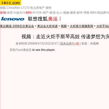
搜狐
ChinaRen
17173
焦点房地产
搜狗
新闻
-
体育
-
S
-
娱乐
-
V
-
财经
-
IT
-
汽车
-
房产
-
家居
-
女人
-
视频
-
播客
-
邮件
-
博客
-
BBS
-
我说两句
奥运频道-2008北京奥运会
>
奥运会火炬传递
>
视频
>
火炬接力视频新闻
>
火炬手动
视频：走近火炬手斯琴高娃 传递梦想为
发布时间:2008年07月10日18:57 |
我来说两句
(4)
| 来源：央视网
获取Flash播放器
to see this player.