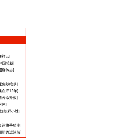
迎祥云
]
A中国总裁
]
][
柳传志
]
死角献绝杀
]
瑰血汗12年
]
茹舍命扑救
]
附体
]
兰
][
朝鲜小胜
]
奥运旗手猜测
]
][
新奥运泳装
]