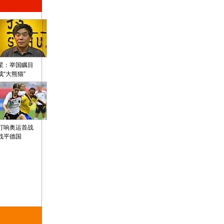
星：举国瞩目
成“大熊猫”
打响奥运首战
战平德国