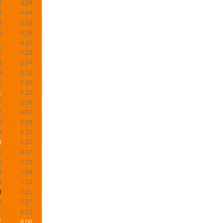
8
3.29
3
4.04
9
4.10
5
4.16
1
4.22
7
4.28
3
5.04
9
5.10
5
5.16
1
5.22
7
5.28
2
6.03
8
6.09
4
6.15
0
6.21
6
6.27
2
7.03
8
7.09
4
7.15
0
7.21
6
7.27
1
8.02
7
8.08