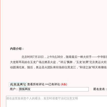
内容介绍：
北京时间7月10日，上午9点38分，随着最后一棒火炬手——中华影
大使斯琴高娃在玉龙广场点燃圣火盆，“‘祥云’飘舞，‘玉龙’欢腾”北京奥运火
动圆满结束。随后，奥运圣火团队将转场前往黑龙江，“和谐之旅”明天将继
查看所有评论 >>
已有评论
(4条)
用户：
匿名发表