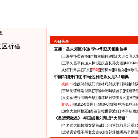
态
今日头条
灾区祈福
直播：圣火郊区传递
李中华延庆领跑首棒
[
王海平怀柔首棒
][
作协主编何健民
][
大运会飞人
[
王平久昌平传递末棒
][
延庆县长孙文锴
][
NOKI
火炬手
[
常昊
][
罗京
][
郎朗
][
贺贝奇
][
腾格尔
][
刘敬民
中国军团开门红 韩端远射绝杀女足
2-1
瑞典
视频：
[
徐媛补射破门
][
谢林巧射扳平
][
韩端抽射
[
百球见证韩端涅槃
][
商瑞华哽咽谈首胜
][
铿锵玫
[
义勇军进行曲响全场
][
浦玮铲射错失良机
][
张艳
其他：
[
挪威2-0美国
][
巴西0-0德国
][
玛塔似球王
[
加拿大胜阿根廷
][
奥运首粒世界波
][
日本平新西
《奥运紫微星》 举国瞩目刘翔成“大熊猫”
[
毕老师大胆预测女足首战比分
][
首战前景乐观
][
[
运动员管理不再老套古板
][
老郭爆姚明高个原因