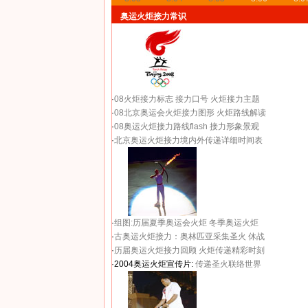
奥运火炬接力常识
·
08火炬接力标志
接力口号
火炬接力主题
·
08北京奥运会火炬接力图形
火炬路线解读
·
08奥运火炬接力路线flash
接力形象景观
·
北京奥运火炬接力境内外传递详细时间表
·
组图:历届夏季奥运会火炬
冬季奥运火炬
·
古奥运火炬接力：奥林匹亚采集圣火 休战
·
历届奥运火炬接力回顾
火炬传递精彩时刻
·2004奥运火炬宣传片:
传递圣火联络世界