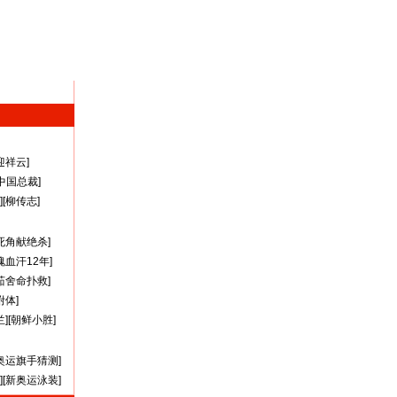
迎祥云
]
A中国总裁
]
][
柳传志
]
死角献绝杀
]
瑰血汗12年
]
茹舍命扑救
]
附体
]
兰
][
朝鲜小胜
]
奥运旗手猜测
]
][
新奥运泳装
]