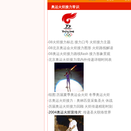
奥运火炬接力常识
·
08火炬接力标志
接力口号
火炬接力主题
·
08北京奥运会火炬接力图形
火炬路线解读
·
08奥运火炬接力路线flash
接力形象景观
·
北京奥运火炬接力境内外传递详细时间表
·
组图:历届夏季奥运会火炬
冬季奥运火炬
·
古奥运火炬接力：奥林匹亚采集圣火 休战
·
历届奥运火炬接力回顾
火炬传递精彩时刻
·2004奥运火炬宣传片:
传递圣火联络世界