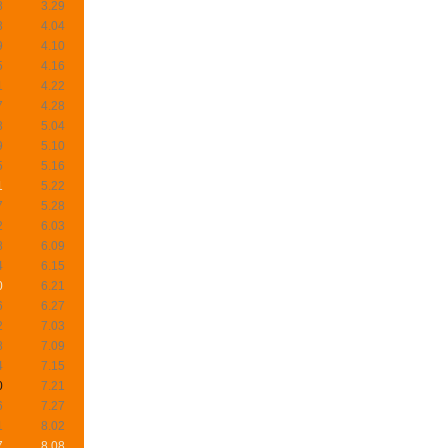
8
3.29
3
4.04
9
4.10
5
4.16
1
4.22
7
4.28
3
5.04
9
5.10
5
5.16
1
5.22
7
5.28
2
6.03
8
6.09
4
6.15
0
6.21
6
6.27
2
7.03
8
7.09
4
7.15
0
7.21
6
7.27
1
8.02
7
8.08