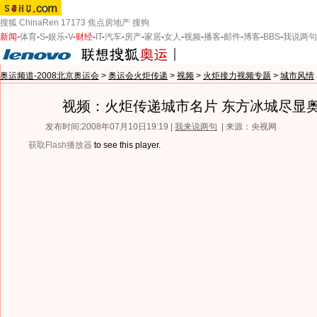
搜狐
ChinaRen
17173
焦点房地产
搜狗
新闻
-
体育
-
S
-
娱乐
-
V
-
财经
-
IT
-
汽车
-
房产
-
家居
-
女人
-
视频
-
播客
-
邮件
-
博客
-
BBS
-
我说两句
奥运频道-2008北京奥运会
>
奥运会火炬传递
>
视频
>
火炬接力视频专题
>
城市风情
视频：火炬传递城市名片 东方冰城尽显
发布时间:2008年07月10日19:19 |
我来说两句
| 来源：央视网
获取Flash播放器
to see this player.