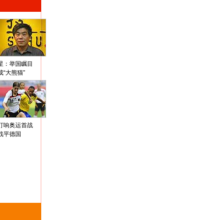
星：举国瞩目
成“大熊猫”
打响奥运首战
战平德国