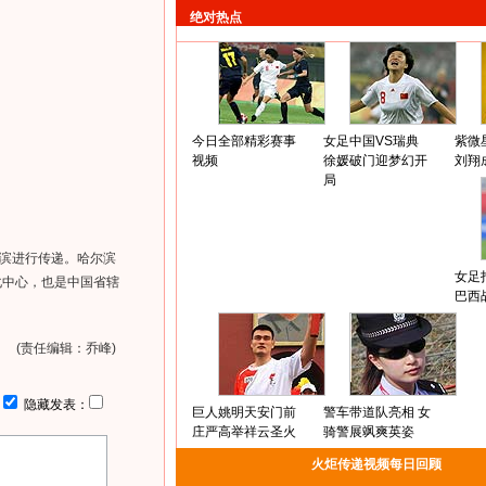
绝对热点
今日全部精彩赛事
女足中国VS瑞典
紫微
视频
徐媛破门迎梦幻开
刘翔
局
滨进行传递。哈尔滨
女足
化中心，也是中国省辖
巴西
(责任编辑：乔峰)
：
隐藏发表：
巨人姚明天安门前
警车带道队亮相 女
庄严高举祥云圣火
骑警展飒爽英姿
火炬传递视频每日回顾