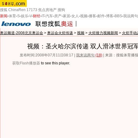
搜狐
ChinaRen
17173
焦点房地产
搜狗
新闻
-
体育
-
S
-
娱乐
-
V
-
财经
-
IT
-
汽车
-
房产
-
家居
-
女人
-
视频
-
播客
-
邮件
-
博客
-
BBS
-
我说两句
奥运频道-2008北京奥运会
>
奥运会火炬传递
>
视频
>
火炬接力视频新闻
>
火炬手动
视频：圣火哈尔滨传递 双人滑冰世界冠
发布时间:2008年07月11日08:17 |
我来说两句
(18)
| 来源：搜狐体育播
获取Flash播放器
to see this player.