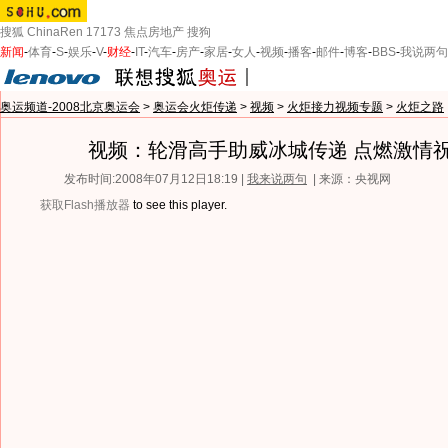
搜狐
ChinaRen
17173
焦点房地产
搜狗
新闻
-
体育
-
S
-
娱乐
-
V
-
财经
-
IT
-
汽车
-
房产
-
家居
-
女人
-
视频
-
播客
-
邮件
-
博客
-
BBS
-
我说两句
奥运频道-2008北京奥运会
>
奥运会火炬传递
>
视频
>
火炬接力视频专题
>
火炬之路
视频：轮滑高手助威冰城传递 点燃激情
发布时间:2008年07月12日18:19 |
我来说两句
| 来源：央视网
获取Flash播放器
to see this player.