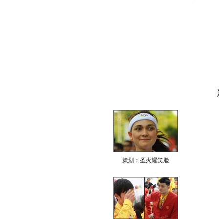
策划：圣火耀笑脸