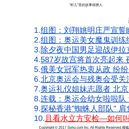
“村儿”里的故事很撩人
1.
组图：刘翔姚明庄严宣誓
2.
组图：奥运美女魔鬼训练
3.
除夕夜中国男足迎战伊拉
4.
587岁故宫将首次亮起来
5.
俄美女冠军热衷从政 纷纷
6.
北京奥运会与残奥会受关
7.
奥运礼仪姐妹志愿者 北京
8.
连载：奥运会幼女啦啦队 
9.
探秘香港"蜘蛛人部队" 肩
10.
且看水立方安检—如何叫
Copyright © 2017 Sohu.com Inc. All Rights Reserved