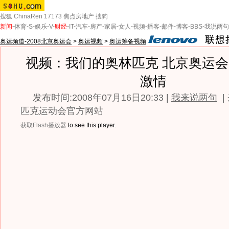
搜狐
ChinaRen
17173
焦点房地产
搜狗
新闻
-
体育
-
S
-
娱乐
-
V
-
财经
-
IT
-
汽车
-
房产
-
家居
-
女人
-
视频
-
播客
-
邮件
-
博客
-
BBS
-
我说两句
奥运频道-2008北京奥运会
>
奥运视频
>
奥运筹备视频
视频：我们的奥林匹克 北京奥运
激情
发布时间:2008年07月16日20:33 |
我来说两句
|
匹克运动会官方网站
获取Flash播放器
to see this player.