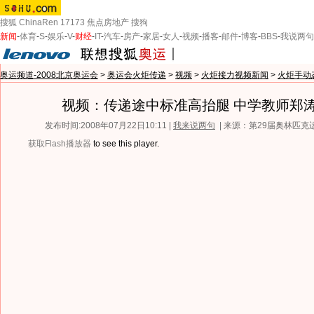
搜狐
ChinaRen
17173
焦点房地产
搜狗
新闻
-
体育
-
S
-
娱乐
-
V
-
财经
-
IT
-
汽车
-
房产
-
家居
-
女人
-
视频
-
播客
-
邮件
-
博客
-
BBS
-
我说两句
奥运频道-2008北京奥运会
>
奥运会火炬传递
>
视频
>
火炬接力视频新闻
>
火炬手动
视频：传递途中标准高抬腿 中学教师郑
发布时间:2008年07月22日10:11 |
我来说两句
| 来源：第29届奥林匹
获取Flash播放器
to see this player.