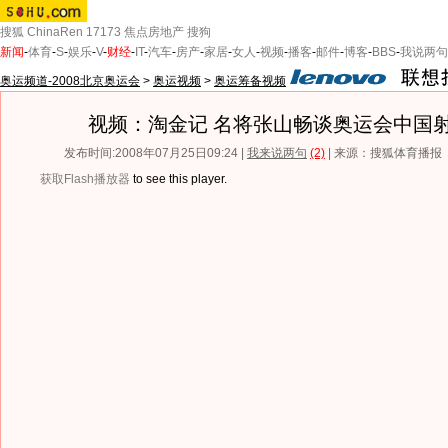
搜狐
ChinaRen
17173
焦点房地产
搜狗
新闻
-
体育
-
S
-
娱乐
-
V
-
财经
-
IT
-
汽车
-
房产
-
家居
-
女人
-
视频
-
播客
-
邮件
-
博客
-
BBS
-
我说两句
奥运频道-2008北京奥运会
>
奥运视频
>
奥运筹备视频
视频：淘金记 名将张山畅谈奥运会中国
发布时间:2008年07月25日09:24 |
我来说两句
(2)
| 来源：搜狐体育播报
获取Flash播放器
to see this player.