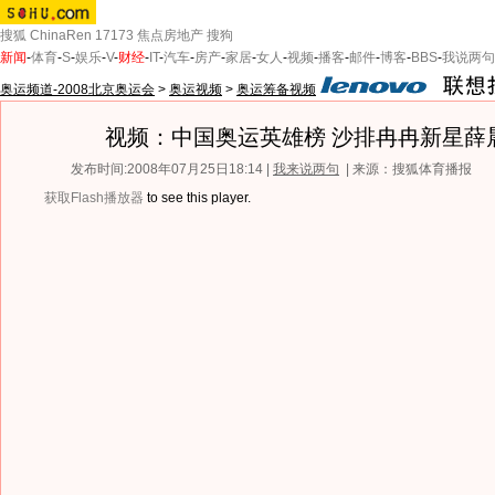
搜狐
ChinaRen
17173
焦点房地产
搜狗
新闻
-
体育
-
S
-
娱乐
-
V
-
财经
-
IT
-
汽车
-
房产
-
家居
-
女人
-
视频
-
播客
-
邮件
-
博客
-
BBS
-
我说两句
奥运频道-2008北京奥运会
>
奥运视频
>
奥运筹备视频
视频：中国奥运英雄榜 沙排冉冉新星薛
发布时间:2008年07月25日18:14 |
我来说两句
| 来源：搜狐体育播报
获取Flash播放器
to see this player.