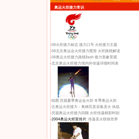
奥运火炬接力常识
·
08火炬接力标志
接力口号
火炬接力主题
·
08北京奥运会火炬接力图形
火炬路线解读
·
08奥运火炬接力路线flash
接力形象景观
·
北京奥运火炬接力境内外传递详细时间表
·
组图:历届夏季奥运会火炬
冬季奥运火炬
·
古奥运火炬接力：奥林匹亚采集圣火 休战
·
历届奥运火炬接力回顾
火炬传递精彩时刻
·2004奥运火炬宣传片:
传递圣火联络世界