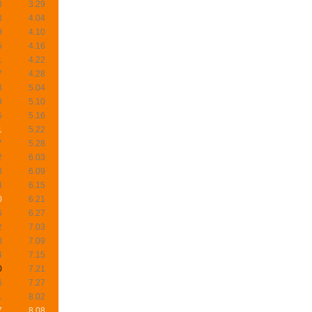
8
3.29
3
4.04
9
4.10
5
4.16
1
4.22
7
4.28
3
5.04
9
5.10
5
5.16
1
5.22
7
5.28
2
6.03
8
6.09
4
6.15
0
6.21
6
6.27
2
7.03
8
7.09
4
7.15
0
7.21
6
7.27
1
8.02
7
8.08