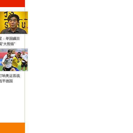
星：举国瞩目
成“大熊猫”
打响奥运首战
战平德国