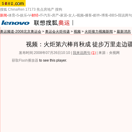
搜狐
ChinaRen
17173
焦点房地产
搜狗
新闻
-
体育
-
S
-
娱乐
-
V
-
财经
-
IT
-
汽车
-
房产
-
家居
-
女人
-
视频
-
播客
-
邮件
-
博客
-
BBS
-
我说两句
奥运频道-2008北京奥运会
>
奥运会火炬传递
>
视频
>
火炬接力视频新闻
>
最新消息
视频：火炬第六棒肖秋成 徒步万里走边
发布时间:2008年07月26日10:10 |
我来说两句
(1)
| 来源：央视网
获取Flash播放器
to see this player.