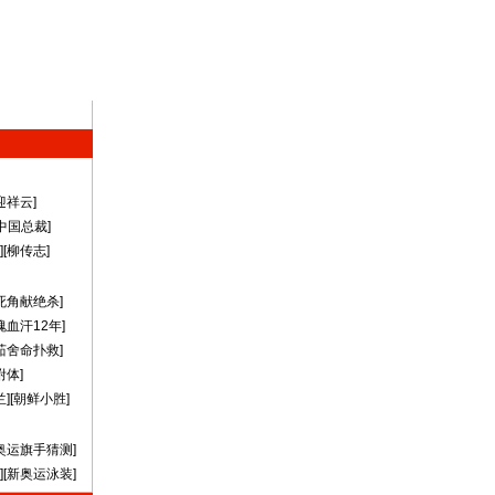
迎祥云
]
A中国总裁
]
][
柳传志
]
死角献绝杀
]
瑰血汗12年
]
茹舍命扑救
]
附体
]
兰
][
朝鲜小胜
]
奥运旗手猜测
]
][
新奥运泳装
]