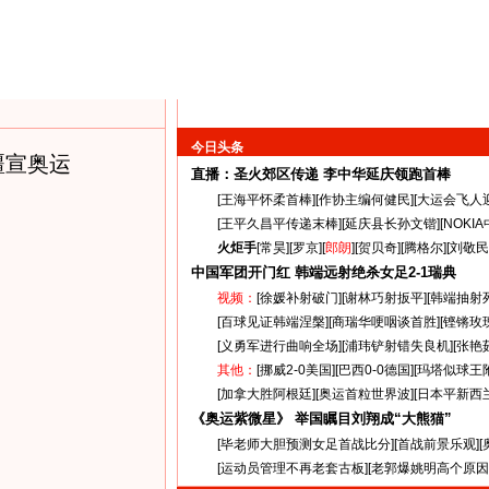
今日头条
疆宣奥运
直播：圣火郊区传递
李中华延庆领跑首棒
[
王海平怀柔首棒
][
作协主编何健民
][
大运会飞人
[
王平久昌平传递末棒
][
延庆县长孙文锴
][
NOKI
火炬手
[
常昊
][
罗京
][
郎朗
][
贺贝奇
][
腾格尔
][
刘敬民
中国军团开门红 韩端远射绝杀女足
2-1
瑞典
视频：
[
徐媛补射破门
][
谢林巧射扳平
][
韩端抽射
[
百球见证韩端涅槃
][
商瑞华哽咽谈首胜
][
铿锵玫
[
义勇军进行曲响全场
][
浦玮铲射错失良机
][
张艳
其他：
[
挪威2-0美国
][
巴西0-0德国
][
玛塔似球王
[
加拿大胜阿根廷
][
奥运首粒世界波
][
日本平新西
《奥运紫微星》 举国瞩目刘翔成“大熊猫”
[
毕老师大胆预测女足首战比分
][
首战前景乐观
][
[
运动员管理不再老套古板
][
老郭爆姚明高个原因