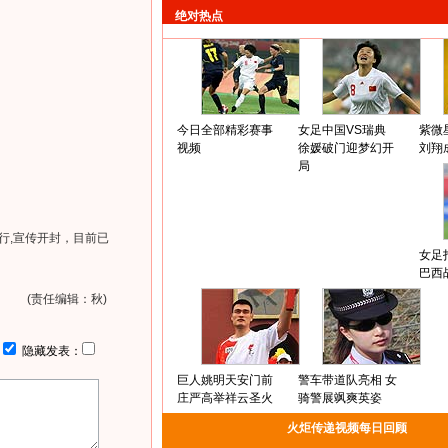
绝对热点
今日全部精彩赛事
女足中国VS瑞典
紫微
视频
徐媛破门迎梦幻开
刘翔
局
行,宣传开封，目前已
女足
巴西
(责任编辑：秋)
：
隐藏发表：
巨人姚明天安门前
警车带道队亮相 女
庄严高举祥云圣火
骑警展飒爽英姿
火炬传递视频每日回顾