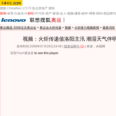
搜狐
ChinaRen
17173
焦点房地产
搜狗
新闻
-
体育
-
S
-
娱乐
-
V
-
财经
-
IT
-
汽车
-
房产
-
家居
-
女人
-
视频
-
播客
-
邮件
-
博客
-
BBS
-
我说两句
奥运频道-2008北京奥运会
>
奥运会火炬传递
>
视频
>
火炬接力视频新闻
>
最新消息
视频：火炬传递值洛阳主汛 潮湿天气伴
发布时间:2008年07月26日19:49 |
我来说两句
(1)
| 来源：央视网
获取Flash播放器
to see this player.