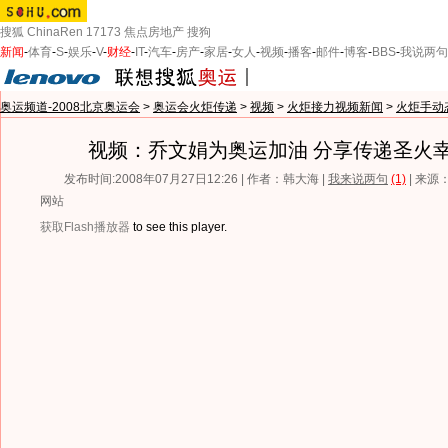
搜狐
ChinaRen
17173
焦点房地产
搜狗
新闻
-
体育
-
S
-
娱乐
-
V
-
财经
-
IT
-
汽车
-
房产
-
家居
-
女人
-
视频
-
播客
-
邮件
-
博客
-
BBS
-
我说两句
奥运频道-2008北京奥运会
>
奥运会火炬传递
>
视频
>
火炬接力视频新闻
>
火炬手动
视频：乔文娟为奥运加油 分享传递圣火
发布时间:2008年07月27日12:26 | 作者：韩大海 |
我来说两句
(1)
| 来
网站
获取Flash播放器
to see this player.