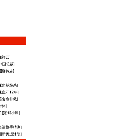
迎祥云
]
A中国总裁
]
][
柳传志
]
死角献绝杀
]
瑰血汗12年
]
茹舍命扑救
]
附体
]
兰
][
朝鲜小胜
]
奥运旗手猜测
]
][
新奥运泳装
]