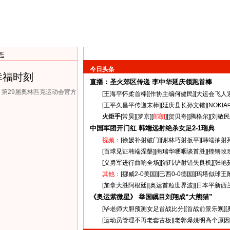
态
今日头条
幸福时刻
直播：圣火郊区传递
李中华延庆领跑首棒
源：第29届奥林匹克运动会官方
[
王海平怀柔首棒
][
作协主编何健民
][
大运会飞人
[
王平久昌平传递末棒
][
延庆县长孙文锴
][
NOKI
火炬手
[
常昊
][
罗京
][
郎朗
][
贺贝奇
][
腾格尔
][
刘敬民
中国军团开门红 韩端远射绝杀女足
2-1
瑞典
视频：
[
徐媛补射破门
][
谢林巧射扳平
][
韩端抽射
[
百球见证韩端涅槃
][
商瑞华哽咽谈首胜
][
铿锵玫
[
义勇军进行曲响全场
][
浦玮铲射错失良机
][
张艳
其他：
[
挪威2-0美国
][
巴西0-0德国
][
玛塔似球王
[
加拿大胜阿根廷
][
奥运首粒世界波
][
日本平新西
《奥运紫微星》 举国瞩目刘翔成“大熊猫”
[
毕老师大胆预测女足首战比分
][
首战前景乐观
][
[
运动员管理不再老套古板
][
老郭爆姚明高个原因