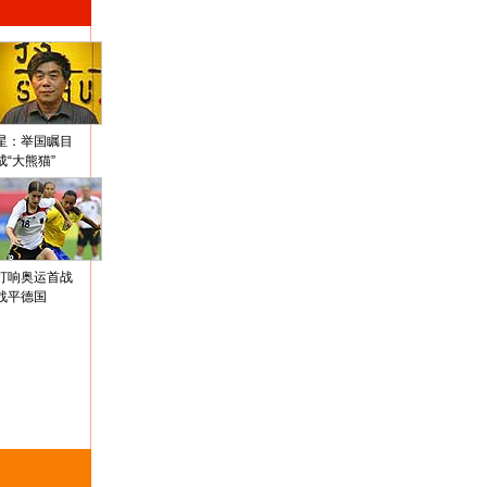
星：举国瞩目
成“大熊猫”
打响奥运首战
战平德国