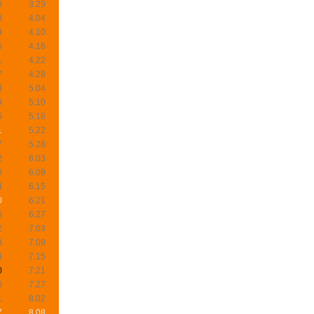
8
3.29
3
4.04
9
4.10
5
4.16
1
4.22
7
4.28
3
5.04
9
5.10
5
5.16
1
5.22
7
5.28
2
6.03
8
6.09
4
6.15
0
6.21
6
6.27
2
7.03
8
7.09
4
7.15
0
7.21
6
7.27
1
8.02
7
8.08