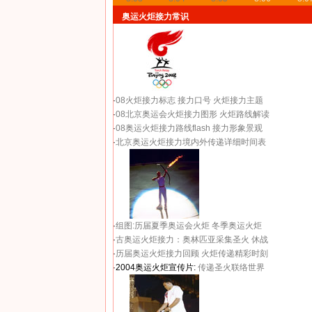
奥运火炬接力常识
·
08火炬接力标志
接力口号
火炬接力主题
·
08北京奥运会火炬接力图形
火炬路线解读
·
08奥运火炬接力路线flash
接力形象景观
·
北京奥运火炬接力境内外传递详细时间表
·
组图:历届夏季奥运会火炬
冬季奥运火炬
·
古奥运火炬接力：奥林匹亚采集圣火 休战
·
历届奥运火炬接力回顾
火炬传递精彩时刻
·2004奥运火炬宣传片:
传递圣火联络世界