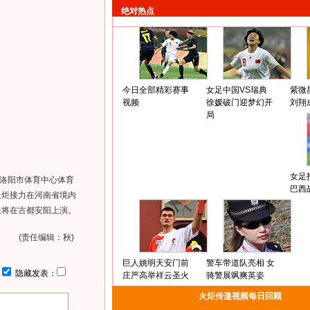
绝对热点
今日全部精彩赛事
女足中国VS瑞典
紫微
视频
徐媛破门迎梦幻开
刘翔
局
女足
洛阳市体育中心体育
巴西
火炬接力在河南省境内
天将在古都安阳上演。
(责任编辑：秋)
巨人姚明天安门前
警车带道队亮相 女
：
隐藏发表：
庄严高举祥云圣火
骑警展飒爽英姿
火炬传递视频每日回顾