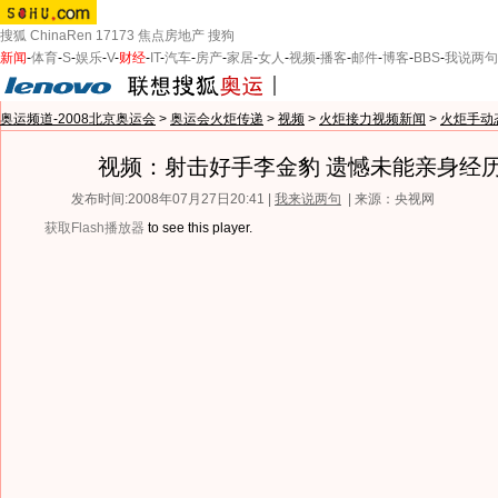
搜狐
ChinaRen
17173
焦点房地产
搜狗
新闻
-
体育
-
S
-
娱乐
-
V
-
财经
-
IT
-
汽车
-
房产
-
家居
-
女人
-
视频
-
播客
-
邮件
-
博客
-
BBS
-
我说两句
奥运频道-2008北京奥运会
>
奥运会火炬传递
>
视频
>
火炬接力视频新闻
>
火炬手动
视频：射击好手李金豹 遗憾未能亲身经
发布时间:2008年07月27日20:41 |
我来说两句
| 来源：央视网
获取Flash播放器
to see this player.