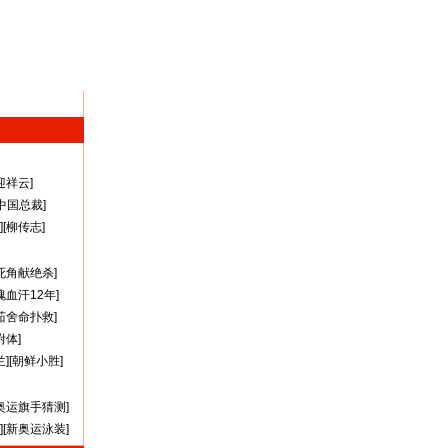
迎祥云
]
A中国总裁
]
][
柳传志
]
死角献绝杀
]
瑰血汗12年
]
茹舍命扑救
]
附体
]
兰
][
朝鲜小胜
]
奥运旗手猜测
]
][
新奥运泳装
]