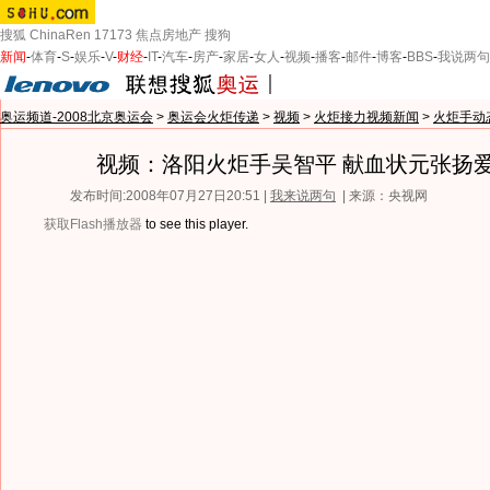
搜狐
ChinaRen
17173
焦点房地产
搜狗
新闻
-
体育
-
S
-
娱乐
-
V
-
财经
-
IT
-
汽车
-
房产
-
家居
-
女人
-
视频
-
播客
-
邮件
-
博客
-
BBS
-
我说两句
奥运频道-2008北京奥运会
>
奥运会火炬传递
>
视频
>
火炬接力视频新闻
>
火炬手动
视频：洛阳火炬手吴智平 献血状元张扬
发布时间:2008年07月27日20:51 |
我来说两句
| 来源：央视网
获取Flash播放器
to see this player.