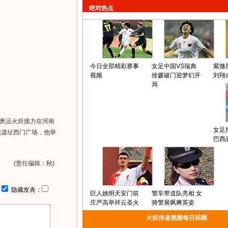
绝对热点
今日全部精彩赛事
女足中国VS瑞典
紫微
视频
徐媛破门迎梦幻开
刘翔
局
奥运火炬接力在河南
女足
城遗址西门广场，他举
巴西
(责任编辑：秋)
：
隐藏发表：
巨人姚明天安门前
警车带道队亮相 女
庄严高举祥云圣火
骑警展飒爽英姿
火炬传递视频每日回顾