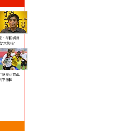
星：举国瞩目
成“大熊猫”
打响奥运首战
战平德国