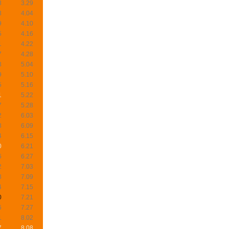
8
3.29
3
4.04
9
4.10
5
4.16
1
4.22
7
4.28
3
5.04
9
5.10
5
5.16
1
5.22
7
5.28
2
6.03
8
6.09
4
6.15
0
6.21
6
6.27
2
7.03
8
7.09
4
7.15
0
7.21
6
7.27
1
8.02
7
8.08