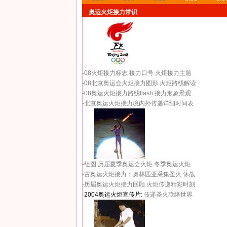
奥运火炬接力常识
·
08火炬接力标志
接力口号
火炬接力主题
·
08北京奥运会火炬接力图形
火炬路线解读
·
08奥运火炬接力路线flash
接力形象景观
·
北京奥运火炬接力境内外传递详细时间表
·
组图:历届夏季奥运会火炬
冬季奥运火炬
·
古奥运火炬接力：奥林匹亚采集圣火 休战
·
历届奥运火炬接力回顾
火炬传递精彩时刻
·2004奥运火炬宣传片:
传递圣火联络世界