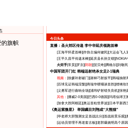
态
今日头条
爱的旗帜
直播：圣火郊区传递
李中华延庆领跑首棒
[
王海平怀柔首棒
][
作协主编何健民
][
大运会飞人
[
王平久昌平传递末棒
][
延庆县长孙文锴
][
NOKI
火炬手
[
常昊
][
罗京
][
郎朗
][
贺贝奇
][
腾格尔
][
刘敬民
中国军团开门红 韩端远射绝杀女足
2-1
瑞典
视频：
[
徐媛补射破门
][
谢林巧射扳平
][
韩端抽射
[
百球见证韩端涅槃
][
商瑞华哽咽谈首胜
][
铿锵玫
[
义勇军进行曲响全场
][
浦玮铲射错失良机
][
张艳
其他：
[
挪威2-0美国
][
巴西0-0德国
][
玛塔似球王
[
加拿大胜阿根廷
][
奥运首粒世界波
][
日本平新西
《奥运紫微星》 举国瞩目刘翔成“大熊猫”
[
毕老师大胆预测女足首战比分
][
首战前景乐观
][
[
运动员管理不再老套古板
][
老郭爆姚明高个原因