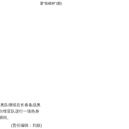
爱“怪模样”(图)
奥队继续在长春备战奥
尔维亚队进行一场热身
瞬间。
(责任编辑：刘娱)