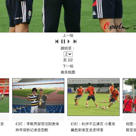
上一组
跳转至：
页
2/2
下一组
相关组图
国首
幻灯：李毅男探营沈阳奥体
幻灯：杜伊不忘谏言 小董发
组图
帅哥假扮记者造型酷
飙怒射谢亚龙变球童
殿堂