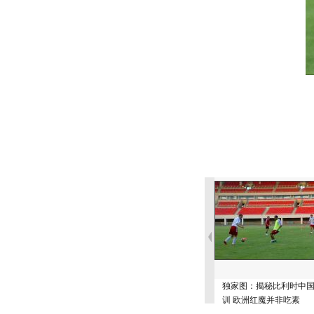
独家图：揭秘比利时中
训 欧洲红魔并非吃素