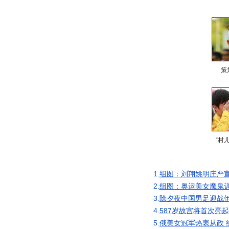
策
“村
1.
组图：刘翔姚明庄严
2.
组图：奥运美女魔鬼训
3.
除夕夜中国男足迎战伊
4.
587岁故宫将首次亮
5.
俄美女冠军热衷从政 