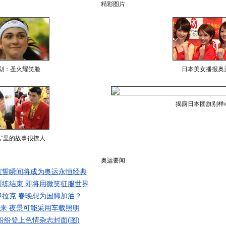
精彩图片
划：圣火耀笑脸
日本美女播报奥
揭露日本团旗别样
儿”里的故事很撩人
奥运要闻
宣誓瞬间将成为奥运永恒经典
练结束 即将用微笑征服世界
拉克 春晚想为国脚加油？
起来 夜景可能采用车载照明
纷纷登上色情杂志封面(图)