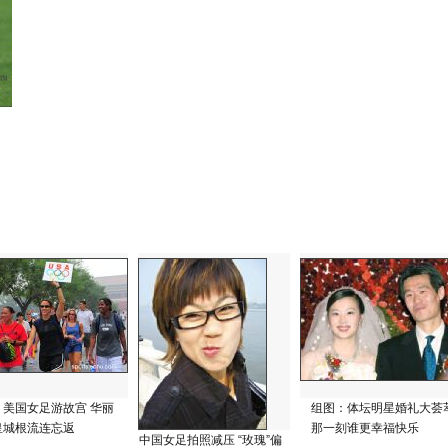
：美国女足游故宫 华丽
组图：体坛明星婚礼大荟
皇城根流连忘返
那一刻谁更幸福快乐
中国女足拍照减压 “玫瑰”偏