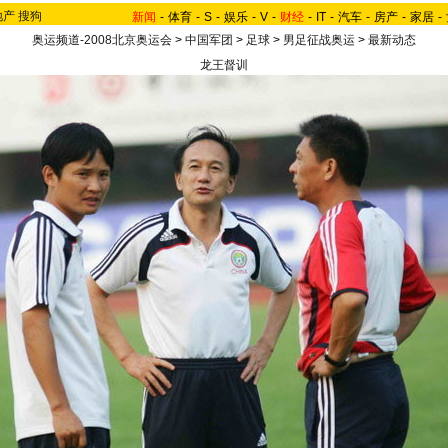
地产
搜狗
新闻
-
体育
-
S
-
娱乐
-
V
-
财经
-
IT
-
汽车
-
房产
-
家居
-
奥运频道-2008北京奥运会
>
中国军团
>
足球
>
男足征战奥运
>
最新动态
龙王督训