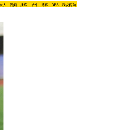
女人
-
视频
-
播客
-
邮件
-
博客
-
BBS
-
我说两句