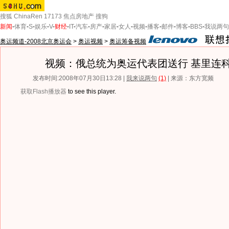
搜狐
ChinaRen
17173
焦点房地产
搜狗
新闻
-
体育
-
S
-
娱乐
-
V
-
财经
-
IT
-
汽车
-
房产
-
家居
-
女人
-
视频
-
播客
-
邮件
-
博客
-
BBS
-
我说两句
奥运频道-2008北京奥运会
>
奥运视频
>
奥运筹备视频
视频：俄总统为奥运代表团送行 基里连
发布时间:2008年07月30日13:28 |
我来说两句
(1)
| 来源：东方宽频
获取Flash播放器
to see this player.