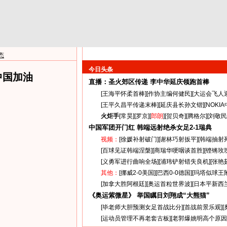
态
今日头条
中国加油
直播：圣火郊区传递
李中华延庆领跑首棒
[
王海平怀柔首棒
][
作协主编何健民
][
大运会飞人
[
王平久昌平传递末棒
][
延庆县长孙文锴
][
NOKI
火炬手
[
常昊
][
罗京
][
郎朗
][
贺贝奇
][
腾格尔
][
刘敬民
中国军团开门红 韩端远射绝杀女足
2-1
瑞典
视频：
[
徐媛补射破门
][
谢林巧射扳平
][
韩端抽射
[
百球见证韩端涅槃
][
商瑞华哽咽谈首胜
][
铿锵玫
[
义勇军进行曲响全场
][
浦玮铲射错失良机
][
张艳
其他：
[
挪威2-0美国
][
巴西0-0德国
][
玛塔似球王
[
加拿大胜阿根廷
][
奥运首粒世界波
][
日本平新西
《奥运紫微星》 举国瞩目刘翔成“大熊猫”
[
毕老师大胆预测女足首战比分
][
首战前景乐观
][
[
运动员管理不再老套古板
][
老郭爆姚明高个原因