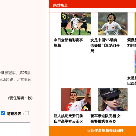
绝对热点
今日全部精彩赛事
女足中国VS瑞典
紫微
视频
徐媛破门迎梦幻开
刘翔
局
世界冠军、第25届
女足
田径场起跑，北京奥运
巴西
(责任编辑：秋)
：
隐藏发表：
巨人姚明天安门前
警车带道队亮相 女
庄严高举祥云圣火
骑警展飒爽英姿
火炬传递视频每日回顾