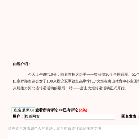
内容介绍：
今天上午8时10分，随着首棒火炬手——曾获得30个全国冠军、51个
巴塞罗那奥运会女子100米蝶泳冠军钱红高举“祥云”火炬在唐山体育中心主
火炬接力河北省传递活动的最后一站——唐山火炬传递活动正式开始。
查看所有评论 >>
已有评论
(2条)
用户：
匿名发表