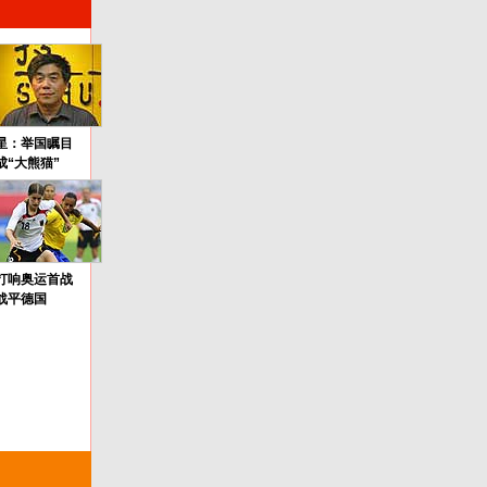
星：举国瞩目
成“大熊猫”
打响奥运首战
战平德国