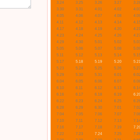
3.24
3.25
3.26
3.27
3.2
3.30
3.31
4.01
4.02
4.0
4.05
4.06
4.07
4.08
4.0
4.11
4.12
4.13
4.14
4.1
4.17
4.18
4.19
4.20
4.2
4.23
4.24
4.25
4.26
4.2
4.29
4.30
5.01
5.02
5.0
5.05
5.06
5.07
5.08
5.0
5.11
5.12
5.13
5.14
5.1
5.17
5.18
5.19
5.20
5.2
5.23
5.24
5.25
5.26
5.2
5.29
5.30
5.31
6.01
6.0
6.04
6.05
6.06
6.07
6.0
6.10
6.11
6.12
6.13
6.1
6.16
6.17
6.18
6.19
6.2
6.22
6.23
6.24
6.25
6.2
6.28
6.29
6.30
7.01
7.0
7.04
7.05
7.06
7.07
7.0
7.10
7.11
7.12
7.13
7.1
7.16
7.17
7.18
7.19
7.2
7.22
7.23
7.24
7.25
7.2