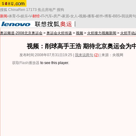
搜狐
ChinaRen
17173
焦点房地产
搜狗
新闻
-
体育
-
S
-
娱乐
-
V
-
财经
-
IT
-
汽车
-
房产
-
家居
-
女人
-
视频
-
播客
-
邮件
-
博客
-
BBS
-
我说两句
奥运频道-2008北京奥运会
>
奥运会火炬传递
>
视频
>
火炬接力视频新闻
>
火炬手动
视频：削球高手王浩 期待北京奥运会为
发布时间:2008年07月31日19:25 |
我来说两句
(2)
| 来源：央视网
获取Flash播放器
to see this player.