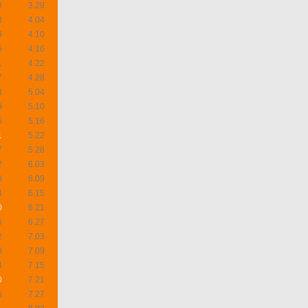
8
3.29
3
4.04
9
4.10
5
4.16
1
4.22
7
4.28
3
5.04
9
5.10
5
5.16
1
5.22
7
5.28
2
6.03
8
6.09
4
6.15
0
6.21
6
6.27
2
7.03
8
7.09
4
7.15
0
7.21
6
7.27