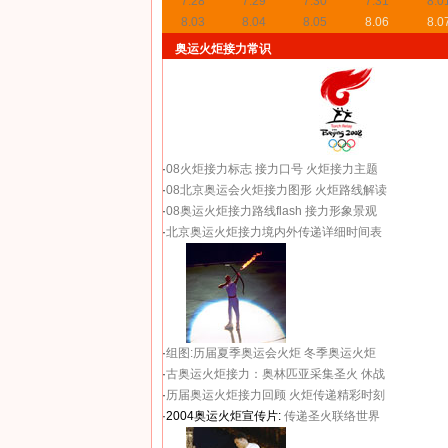
7.28
7.29
7.30
7.31
8.0
8.03
8.04
8.05
8.06
8.0
奥运火炬接力常识
·
08火炬接力标志
接力口号
火炬接力主题
·
08北京奥运会火炬接力图形
火炬路线解读
·
08奥运火炬接力路线flash
接力形象景观
·
北京奥运火炬接力境内外传递详细时间表
·
组图:历届夏季奥运会火炬
冬季奥运火炬
·
古奥运火炬接力：奥林匹亚采集圣火 休战
·
历届奥运火炬接力回顾
火炬传递精彩时刻
·2004奥运火炬宣传片:
传递圣火联络世界