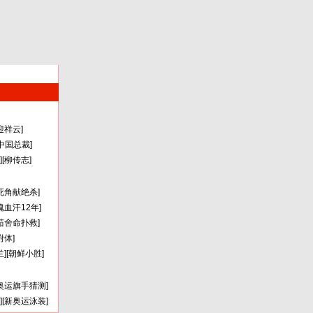
迎祥云
]
A中国总裁
]
][
柳传志
]
死角献绝杀
]
瑰血汗12年
]
茹舍命扑救
]
附体
]
兰
][
朝鲜小胜
]
奥运旗手猜测
]
][
新奥运泳装
]