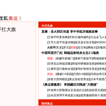
今日头条
手扛大旗
直播：圣火郊区传递
李中华延庆领跑首棒
[
王海平怀柔首棒
][
作协主编何健民
][
大运会飞人
[
王平久昌平传递末棒
][
延庆县长孙文锴
][
NOKI
火炬手
[
常昊
][
罗京
][
郎朗
][
贺贝奇
][
腾格尔
][
刘敬民
中国军团开门红 韩端远射绝杀女足
2-1
瑞典
视频：
[
徐媛补射破门
][
谢林巧射扳平
][
韩端抽射
[
百球见证韩端涅槃
][
商瑞华哽咽谈首胜
][
铿锵玫
[
义勇军进行曲响全场
][
浦玮铲射错失良机
][
张艳
其他：
[
挪威2-0美国
][
巴西0-0德国
][
玛塔似球王
[
加拿大胜阿根廷
][
奥运首粒世界波
][
日本平新西
《奥运紫微星》 举国瞩目刘翔成“大熊猫”
[
毕老师大胆预测女足首战比分
][
首战前景乐观
][
[
运动员管理不再老套古板
][
老郭爆姚明高个原因
绝对热点