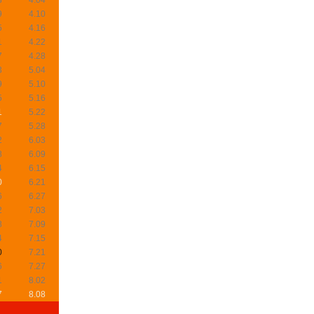
3
4.04
9
4.10
5
4.16
1
4.22
7
4.28
3
5.04
9
5.10
5
5.16
1
5.22
7
5.28
2
6.03
8
6.09
4
6.15
0
6.21
6
6.27
2
7.03
8
7.09
4
7.15
0
7.21
6
7.27
1
8.02
7
8.08