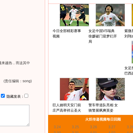
今日全部精彩赛事
女足中国VS瑞典
紫微
视频
徐媛破门迎梦幻开
刘翔
局
越来越热，而这其中
女足
巴西
(责任编辑：song)
：
隐藏发表：
巨人姚明天安门前
警车带道队亮相 女
庄严高举祥云圣火
骑警展飒爽英姿
火炬传递视频每日回顾
3.24
3.25
3.26
3.27
3.2