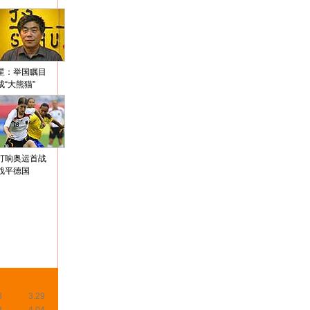
星：举国瞩目
成“大熊猫”
打响奥运首战
战平德国
8
3.29