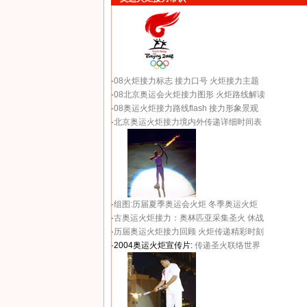
·
08火炬接力标志
接力口号
火炬接力主题
·
08北京奥运会火炬接力图形
火炬路线解读
·
08奥运火炬接力路线flash
接力形象景观
·
北京奥运火炬接力境内外传递详细时间表
·
组图:历届夏季奥运会火炬
冬季奥运火炬
·
古奥运火炬接力：奥林匹亚采集圣火 休战
·
历届奥运火炬接力回顾
火炬传递精彩时刻
·2004奥运火炬宣传片:
传递圣火联络世界