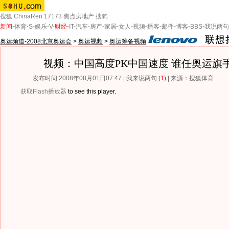
搜狐
ChinaRen
17173
焦点房地产
搜狗
新闻
-
体育
-
S
-
娱乐
-
V
-
财经
-
IT
-
汽车
-
房产
-
家居
-
女人
-
视频
-
播客
-
邮件
-
博客
-
BBS
-
我说两句
奥运频道-2008北京奥运会
>
奥运视频
>
奥运筹备视频
视频：中国高度PK中国速度 谁任奥运旗
发布时间:2008年08月01日07:47 |
我来说两句
(1)
| 来源：搜狐体育
获取Flash播放器
to see this player.