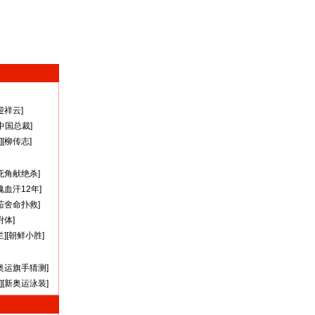
迎祥云
]
A中国总裁
]
][
柳传志
]
死角献绝杀
]
瑰血汗12年
]
茹舍命扑救
]
附体
]
兰
][
朝鲜小胜
]
奥运旗手猜测
]
][
新奥运泳装
]