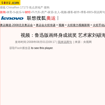
搜狐
ChinaRen
17173
焦点房地产
搜狗
新闻
-
体育
-
S
-
娱乐
-
V
-
财经
-
IT
-
汽车
-
房产
-
家居
-
女人
-
视频
-
播客
-
邮件
-
博客
-
BBS
-
我说两句
奥运频道-2008北京奥运会
>
奥运会火炬传递
>
视频
>
火炬接力视频新闻
>
火炬手动
视频：鲁迅版画终身成就奖 艺术家刘硕
发布时间:2008年08月01日09:17 |
我来说两句
| 来源：央视网
获取Flash播放器
to see this player.