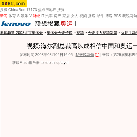
搜狐
ChinaRen
17173
焦点房地产
搜狗
新闻
-
体育
-
S
-
娱乐
-
V
-
财经
-
IT
-
汽车
-
房产
-
家居
-
女人
-
视频
-
播客
-
邮件
-
博客
-
BBS
-
我说两句
奥运频道-2008北京奥运会
>
奥运会火炬传递
>
视频
>
火炬接力视频新闻
>
火炬手动
视频:海尔副总裁高以成相信中国和奥运
发布时间:2008年08月02日16:05 |
我来说两句
(1)
| 来源：第29届奥林
获取Flash播放器
to see this player.