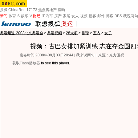
搜狐
ChinaRen
17173
焦点房地产
搜狗
新闻
-
体育
-
S
-
娱乐
-
V
-
财经
-
IT
-
汽车
-
房产
-
家居
-
女人
-
视频
-
播客
-
邮件
-
博客
-
BBS
-
我说两句
奥运频道-2008北京奥运会
>
奥运视频
>
28大项
>
排球
>
室内
>
女子
视频：古巴女排加紧训练 志在夺金圆四
发布时间:2008年08月03日20:44 |
我来说两句
| 来源：东方卫视
获取Flash播放器
to see this player.