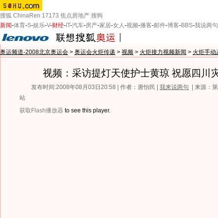
搜狐
ChinaRen
17173
焦点房地产
搜狗
新闻
-
体育
-
S
-
娱乐
-
V
-
财经
-
IT
-
汽车
-
房产
-
家居
-
女人
-
视频
-
播客
-
邮件
-
博客
-
BBS
-
我说两句
奥运频道-2008北京奥运会
>
奥运会火炬传递
>
视频
>
火炬接力视频新闻
>
火炬手动
视频：采访提灯天使护士黄琼 祝愿四川
发布时间:2008年08月03日20:58 | 作者：唐怡民 |
我来说两句
| 来源：
站
获取Flash播放器
to see this player.