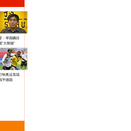
星：举国瞩目
成“大熊猫”
打响奥运首战
战平德国