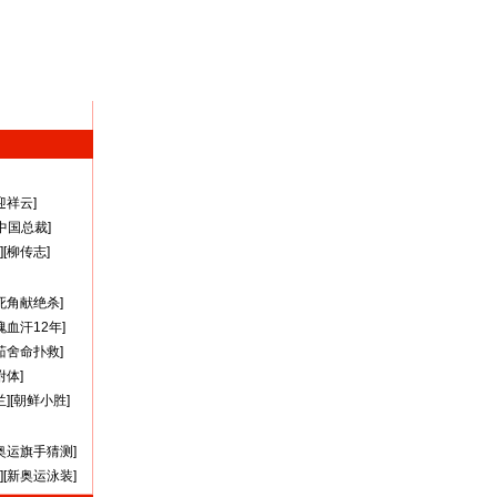
迎祥云
]
A中国总裁
]
][
柳传志
]
死角献绝杀
]
瑰血汗12年
]
茹舍命扑救
]
附体
]
兰
][
朝鲜小胜
]
奥运旗手猜测
]
][
新奥运泳装
]