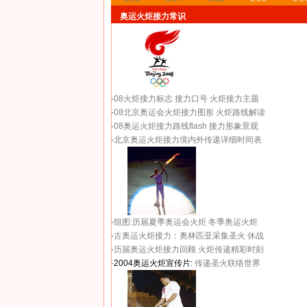
奥运火炬接力常识
·
08火炬接力标志
接力口号
火炬接力主题
·
08北京奥运会火炬接力图形
火炬路线解读
·
08奥运火炬接力路线flash
接力形象景观
·
北京奥运火炬接力境内外传递详细时间表
·
组图:历届夏季奥运会火炬
冬季奥运火炬
·
古奥运火炬接力：奥林匹亚采集圣火 休战
·
历届奥运火炬接力回顾
火炬传递精彩时刻
·2004奥运火炬宣传片:
传递圣火联络世界