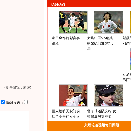
绝对热点
今日全部精彩赛事
女足中国VS瑞典
紫微
视频
徐媛破门迎梦幻开
刘翔
局
女足
巴西
(责任编辑：周源)
：
隐藏发表：
巨人姚明天安门前
警车带道队亮相 女
庄严高举祥云圣火
骑警展飒爽英姿
火炬传递视频每日回顾