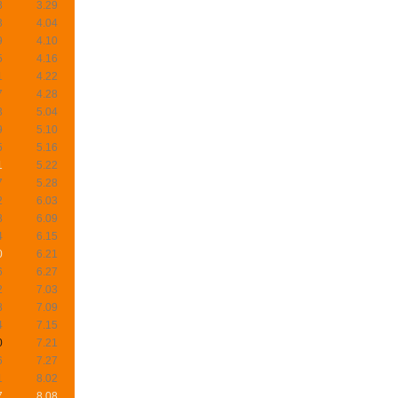
8
3.29
3
4.04
9
4.10
5
4.16
1
4.22
7
4.28
3
5.04
9
5.10
5
5.16
1
5.22
7
5.28
2
6.03
8
6.09
4
6.15
0
6.21
6
6.27
2
7.03
8
7.09
4
7.15
0
7.21
6
7.27
1
8.02
7
8.08