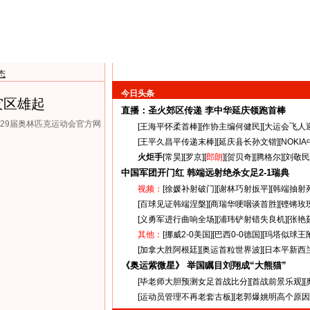
态
今日头条
灾区雄起
直播：圣火郊区传递
李中华延庆领跑首棒
第29届奥林匹克运动会官方网
[
王海平怀柔首棒
][
作协主编何健民
][
大运会飞人
[
王平久昌平传递末棒
][
延庆县长孙文锴
][
NOKI
火炬手
[
常昊
][
罗京
][
郎朗
][
贺贝奇
][
腾格尔
][
刘敬民
中国军团开门红 韩端远射绝杀女足
2-1
瑞典
视频：
[
徐媛补射破门
][
谢林巧射扳平
][
韩端抽射
[
百球见证韩端涅槃
][
商瑞华哽咽谈首胜
][
铿锵玫
[
义勇军进行曲响全场
][
浦玮铲射错失良机
][
张艳
其他：
[
挪威2-0美国
][
巴西0-0德国
][
玛塔似球王
[
加拿大胜阿根廷
][
奥运首粒世界波
][
日本平新西
《奥运紫微星》 举国瞩目刘翔成“大熊猫”
[
毕老师大胆预测女足首战比分
][
首战前景乐观
][
[
运动员管理不再老套古板
][
老郭爆姚明高个原因