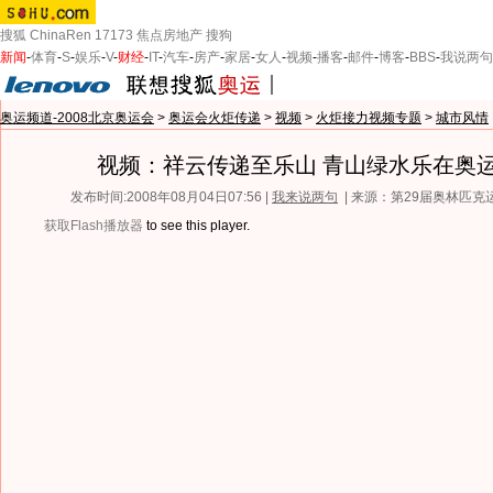
搜狐
ChinaRen
17173
焦点房地产
搜狗
新闻
-
体育
-
S
-
娱乐
-
V
-
财经
-
IT
-
汽车
-
房产
-
家居
-
女人
-
视频
-
播客
-
邮件
-
博客
-
BBS
-
我说两句
奥运频道-2008北京奥运会
>
奥运会火炬传递
>
视频
>
火炬接力视频专题
>
城市风情
视频：祥云传递至乐山 青山绿水乐在奥
发布时间:2008年08月04日07:56 |
我来说两句
| 来源：第29届奥林匹
获取Flash播放器
to see this player.