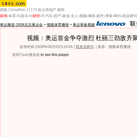
搜狐
ChinaRen
17173
焦点房地产
搜狗
新闻
-
体育
-
S
-
娱乐
-
V
-
财经
-
IT
-
汽车
-
房产
-
家居
-
女人
-
视频
-
播客
-
邮件
-
博客
-
BBS
-
我说两句
奥运频道-2008北京奥运会
>
搜狐体育播报
>
奥运筹备视频
视频：奥运首金争夺激烈 杜丽三劲敌齐
发布时间:2008年08月05日19:05 |
我来说两句
| 来源：搜狐体育播报
获取Flash播放器
to see this player.