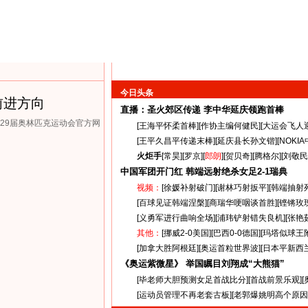
今日头条
前进方向
直播：圣火郊区传递
李中华延庆领跑首棒
第29届奥林匹克运动会官方网
[
王海平怀柔首棒
][
作协主编何健民
][
大运会飞人
[
王平久昌平传递末棒
][
延庆县长孙文锴
][
NOKI
火炬手
[
常昊
][
罗京
][
郎朗
][
贺贝奇
][
腾格尔
][
刘敬民
中国军团开门红 韩端远射绝杀女足
2-1
瑞典
视频：
[
徐媛补射破门
][
谢林巧射扳平
][
韩端抽射
[
百球见证韩端涅槃
][
商瑞华哽咽谈首胜
][
铿锵玫
[
义勇军进行曲响全场
][
浦玮铲射错失良机
][
张艳
其他：
[
挪威2-0美国
][
巴西0-0德国
][
玛塔似球王
[
加拿大胜阿根廷
][
奥运首粒世界波
][
日本平新西
《奥运紫微星》 举国瞩目刘翔成“大熊猫”
[
毕老师大胆预测女足首战比分
][
首战前景乐观
][
[
运动员管理不再老套古板
][
老郭爆姚明高个原因