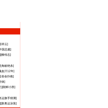
迎祥云
]
A中国总裁
]
][
柳传志
]
死角献绝杀
]
瑰血汗12年
]
茹舍命扑救
]
附体
]
兰
][
朝鲜小胜
]
奥运旗手猜测
]
][
新奥运泳装
]