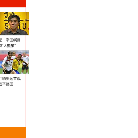
星：举国瞩目
成“大熊猫”
打响奥运首战
战平德国