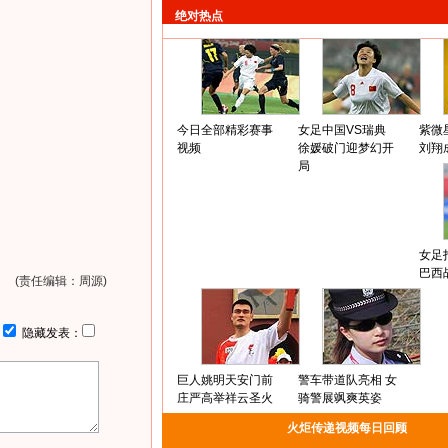
绝对热点
今日全部精彩赛事
女足中国VS瑞典
紫微
视频
徐媛破门迎梦幻开
刘翔
局
女足
巴西
(责任编辑：周源)
：
隐藏发表：
巨人姚明天安门前
警车带道队亮相 女
庄严高举祥云圣火
骑警展飒爽英姿
火炬传递视频每日回顾