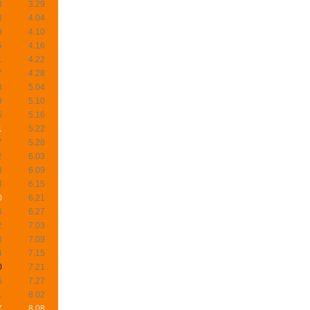
8
3.29
3
4.04
9
4.10
5
4.16
1
4.22
7
4.28
3
5.04
9
5.10
5
5.16
1
5.22
7
5.28
2
6.03
8
6.09
4
6.15
0
6.21
6
6.27
2
7.03
8
7.09
4
7.15
0
7.21
6
7.27
1
8.02
7
8.08