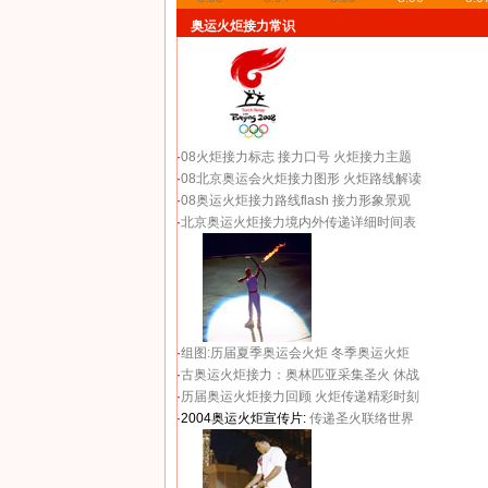
奥运火炬接力常识
·
08火炬接力标志
接力口号
火炬接力主题
·
08北京奥运会火炬接力图形
火炬路线解读
·
08奥运火炬接力路线flash
接力形象景观
·
北京奥运火炬接力境内外传递详细时间表
·
组图:历届夏季奥运会火炬
冬季奥运火炬
·
古奥运火炬接力：奥林匹亚采集圣火 休战
·
历届奥运火炬接力回顾
火炬传递精彩时刻
·2004奥运火炬宣传片:
传递圣火联络世界