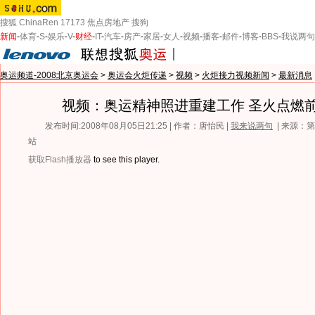
搜狐
ChinaRen
17173
焦点房地产
搜狗
新闻
-
体育
-
S
-
娱乐
-
V
-
财经
-
IT
-
汽车
-
房产
-
家居
-
女人
-
视频
-
播客
-
邮件
-
博客
-
BBS
-
我说两句
奥运频道-2008北京奥运会
>
奥运会火炬传递
>
视频
>
火炬接力视频新闻
>
最新消息
视频：奥运精神照进重建工作 圣火点燃
发布时间:2008年08月05日21:25 | 作者：唐怡民 |
我来说两句
| 来源：
站
获取Flash播放器
to see this player.