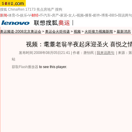
搜狐
ChinaRen
17173
焦点房地产
搜狗
新闻
-
体育
-
S
-
娱乐
-
V
-
财经
-
IT
-
汽车
-
房产
-
家居
-
女人
-
视频
-
播客
-
邮件
-
博客
-
BBS
-
我说两句
奥运频道-2008北京奥运会
>
奥运会火炬传递
>
视频
>
火炬接力视频新闻
>
最新消息
视频：耄耋老翁半夜起床迎圣火 喜悦之
发布时间:2008年08月05日21:41 | 作者：唐怡民 |
我来说两句
| 来源：
站
获取Flash播放器
to see this player.