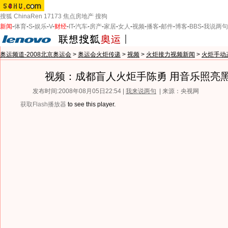
搜狐
ChinaRen
17173
焦点房地产
搜狗
新闻
-
体育
-
S
-
娱乐
-
V
-
财经
-
IT
-
汽车
-
房产
-
家居
-
女人
-
视频
-
播客
-
邮件
-
博客
-
BBS
-
我说两句
奥运频道-2008北京奥运会
>
奥运会火炬传递
>
视频
>
火炬接力视频新闻
>
火炬手动
视频：成都盲人火炬手陈勇 用音乐照亮
发布时间:2008年08月05日22:54 |
我来说两句
| 来源：央视网
获取Flash播放器
to see this player.