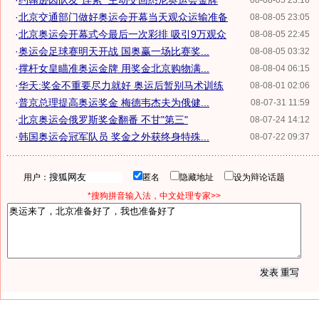
·
约翰逊因队友"连累" 主动交回悉尼奥运会金牌
08-08-05 23:16
·
北京交通部门做好奥运会开幕当天观众运输准备
08-08-05 23:05
·
北京奥运会开幕式今最后一次彩排 吸引9万观众
08-08-05 22:45
·
奥运会足球赛明天开战 国奥赢一场比赛奖...
08-08-05 03:32
·
撑杆女皇瞄准奥运金牌 用奖金北京购物满...
08-08-04 06:15
·
华天:奖金不重要尽力就好 奥运后暂别马术训练
08-08-01 02:06
·
普京总理提高奥运奖金 梅德韦杰夫为俄健...
08-07-31 11:59
·
北京奥运会俄罗斯奖金翻番 不甘"第三"
08-07-24 14:12
·
韩国奥运会冠军队员 奖金之外获终身特殊...
08-07-22 09:37
用户：
匿名
隐藏地址
设为辩论话题
*搜狗拼音输入法，中文处理专家>>