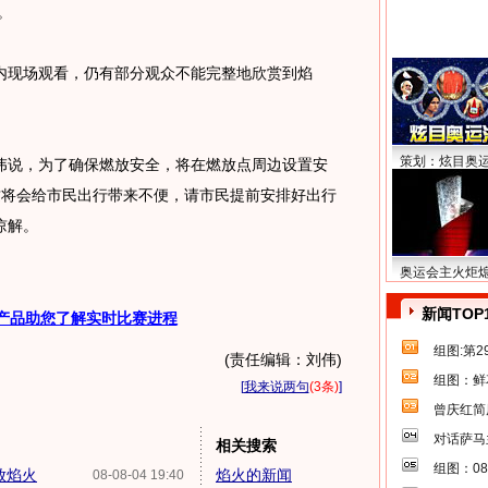
。
现场观看，仍有部分观众不能完整地欣赏到焰
策划：炫目奥
说，为了确保燃放安全，将在燃放点周边设置安
这将会给市民出行带来不便，请市民提前安排好出行
谅解。
奥运会主火炬
新闻TOP
产品助您了解实时比赛进程
组图:第
(责任编辑：刘伟)
组图：鲜
[
我来说两句
(3条)
]
曾庆红简
对话萨马
相关搜索
组图：0
放焰火
焰火的新闻
08-08-04 19:40