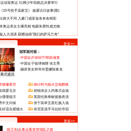
类运动迎奥运 31脚少年劲跑总决赛举行
《35号投手温家宝》 披露访日故事(图)
出路大不同 入豪门成富翁各有各精彩
本奥运美女主播亮相 电眼朱唇性感尤物
翁人大演讲 获赠油画"我们的萨马兰奇"
更多>>
冠军面对面：
·
中国女乒张怡宁/郭跃做客
·
中国女子链球铜牌 张文秀
·
蹦床美女帅哥何雯娜陆春龙
闭幕式盛况
亮璀璨夜空
倒计时与焰火交相辉映
曲我爱北京
胡锦涛步入闭幕式会场
台缓缓熄灭
英国伦敦奉献接旗表演
秀中文问候
张宁高举五星红旗入场
良好适合观烟火
肯尼亚选手马拉松夺冠
更多>>
·
胡卫东
|
从奥运看篮球强队之路