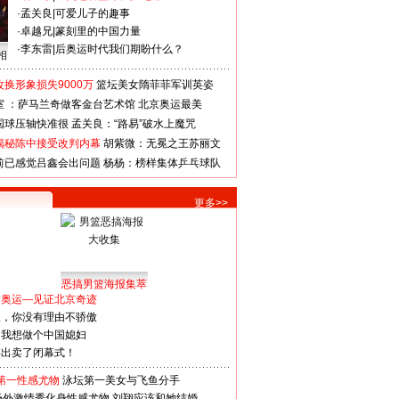
·
孟关良
|
可爱儿子的趣事
·
卓越兄
|
篆刻里的中国力量
·
李东雷
|
后奥运时代我们期盼什么？
相
换形象损失9000万
篮坛美女隋菲菲军训英姿
室 ：萨马兰奇做客金台艺术馆
北京奥运最美
国球压轴快准很
孟关良：“路易”破水上魔咒
揭秘陈中接受改判内幕
胡紫微：无冕之王苏丽文
前已感觉吕鑫会出问题
杨杨：榜样集体乒乓球队
更多>>
恶搞男篮海报集萃
看奥运—见证北京奇迹
人，你没有理由不骄傲
：我想做个中国媳妇
谋出卖了闭幕式！
第一性感尤物
泳坛第一美女与飞鱼分手
场外激情秀化身性感尤物
刘翔应该和她结婚