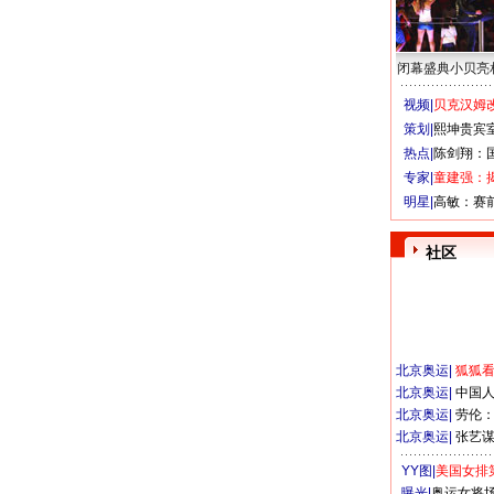
闭幕盛典小贝亮
视频|
贝克汉姆改
策划|
熙坤贵宾
热点|
陈剑翔：
专家|
童建强：
明星|
高敏：赛
社区
北京奥运
|
狐狐
北京奥运
|
中国
北京奥运
|
劳伦
北京奥运
|
张艺
YY图|
美国女排
曝光|
奥运女将