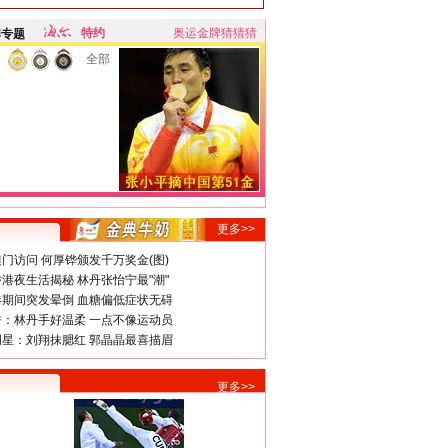
特约
奥运金牌猜猜猜
牌专题
全部
更多>>
门访问 何厚铧颁发千万奖金(图)
港夜生活揭秘 林丹张怡宁最"潮"
期间突发晕倒 血糖偏低症状无碍
：林丹手好温柔 一点不像运动员
星：刘翔抹腮红 郭晶晶最喜描眉
更多>>