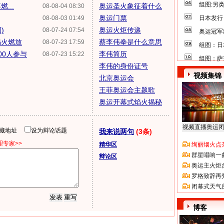
组图:另
...
奥运圣火象征着什么
08-08-04 08:30
奥运门票
08-08-03 01:49
日本发行
)
奥运火炬传递
08-07-24 07:54
奥运冠军
焰火燃放
蔡李伟拳是什么意思
08-07-23 17:59
组图：日
00人参与
李伟简历
08-07-23 15:22
组图：萨
李伟的身份证号
视频集锦
北京奥运会
王菲奥运会主题歌
奥运开幕式焰火揭秘
视频直播奥运
隐藏地址
设为辩论话题
我来说两句
(3条)
专家>>
精华区
绚丽烟火点
群星唱响一
辩论区
奥运主火炬
罗格致辞再
闭幕式天气
博客