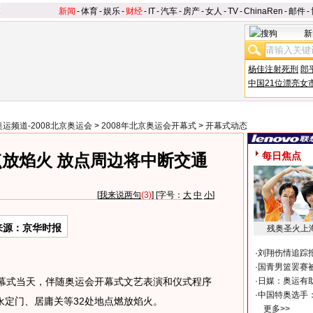
新闻
-
体育
-
娱乐
-
财经
-
IT
-
汽车
-
房产
-
女人
-
TV
-
ChinaRen
-
邮件
-
新
杨佳注射死刑
郎
中国21位漂亮女
奥运频道-2008北京奥运会
>
2008年北京奥运会开幕式
>
开幕式动态
每日焦点
点放焰火 放点周边将中断交通
[
我来说两句
(3)
] [字号：
大
中
小
]
来源：京华时报
残奥圣火上
·
刘翔伤情追踪
·
国青男篮罢赛被
式当天，伴随奥运会开幕式文艺表演和仪式程序
·
日媒：奥运有
·
中国特奥选手
永定门、居庸关等32处地点燃放焰火。
更多>>