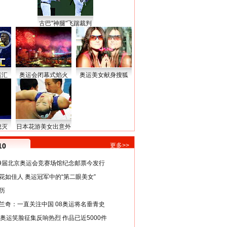
古巴"神腿"飞踹裁判
运汇
奥运会闭幕式焰火
奥运美女献身搜狐
熄灭
日本花游美女出意外
10
更多>>
29届北京奥运会竞赛场馆纪念邮票今发行
花如佳人 奥运冠军中的“第二眼美女”
历
兰奇：一直关注中国 08奥运将名垂青史
8奥运笑脸征集反响热烈 作品已近5000件