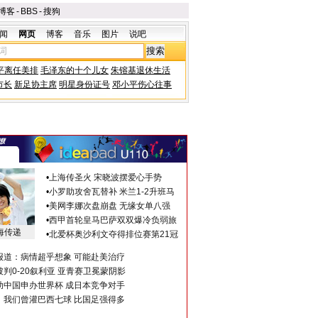
博客
-
BBS
-
搜狗
闻
网页
博客
音乐
图片
说吧
平离任美排
毛泽东的十个儿女
朱镕基退休生活
市长
新足协主席
明星身份证号
邓小平伤心往事
•
上海传圣火 宋晓波摆爱心手势
•
小罗助攻舍瓦替补 米兰1-2升班马
•
美网李娜次盘崩盘 无缘女单八强
•
西甲首轮皇马巴萨双双爆冷负弱旅
海传递
•
北爱杯奥沙利文夺得排位赛第21冠
报道：病情超乎想象 可能赴美治疗
判0-20叙利亚 亚青赛卫冕蒙阴影
助中国申办世界杯 成日本竞争对手
：我们曾灌巴西七球 比国足强得多