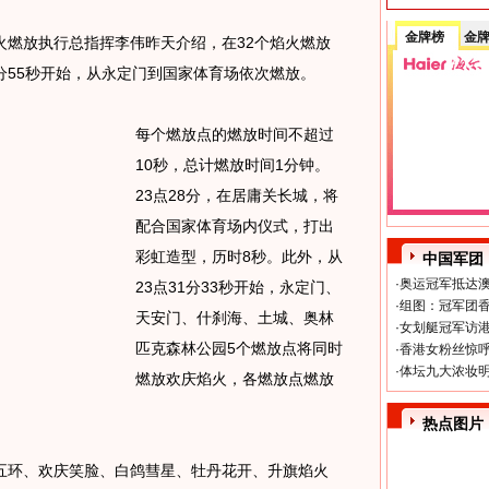
金牌榜
金
放执行总指挥李伟昨天介绍，在32个焰火燃放
3分55秒开始，从永定门到国家体育场依次燃放。
每个燃放点的燃放时间不超过
10秒，总计燃放时间1分钟。
23点28分，在居庸关长城，将
配合国家体育场内仪式，打出
彩虹造型，历时8秒。此外，从
中国军团
·
奥运冠军抵达澳
23点31分33秒开始，永定门、
·
组图：冠军团香
天安门、什刹海、土城、奥林
·
女划艇冠军访港
匹克森林公园5个燃放点将同时
·
香港女粉丝惊呼
·
体坛九大浓妆明
燃放欢庆焰火，各燃放点燃放
热点图片
环、欢庆笑脸、白鸽彗星、牡丹花开、升旗焰火