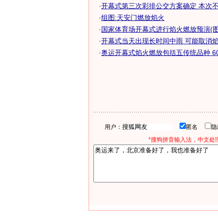
·
开幕式第三次彩排公交方案确定 本次不燃
·
组图:天安门燃放焰火
·
国家体育场开幕式进行焰火燃放预演(图
·
开幕式当天出现长时间中雨 可能取消
·
奥运开幕式焰火燃放包括五传统品种 6
用户：
匿名
*搜狗拼音输入法，中文处理