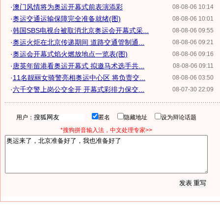
·
澳门风情将为奥运开幕式前表演添彩
08-08-06 10:14
·
奥运交通运输保障完全准备就绪(图)
08-08-06 10:01
·
韩国SBS电视台被取消北京奥运会开幕式采...
08-08-06 09:55
·
奥运火炬在北京传递期间 道路交通管制通...
08-08-06 09:21
·
奥运会开幕式焰火燃放地点一览表(图)
08-08-06 09:16
·
唐英年留港看奥运开幕式 拟邀马术选手共...
08-08-06 09:11
·
11名靓丽女骑警亮相奥运中心区 将负责交...
08-08-06 03:50
·
六千交警上岗公交全开 开幕式彩排力保交...
08-07-30 22:09
用户：
匿名
隐藏地址
设为辩论话题
*搜狗拼音输入法，中文处理专家>>