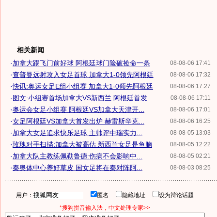
相关新闻
·
加拿大踢飞门前好球 阿根廷球门险破捡命一条
08-08-06 17:41
·
查普曼远射攻入女足首球 加拿大1-0领先阿根廷
08-08-06 17:32
·
快讯:奥运女足E组小组赛 加拿大1-0领先阿根廷
08-08-06 17:27
·
图文:小组赛首场加拿大VS新西兰 阿根廷首发
08-08-06 17:11
·
奥运会女足小组赛 阿根廷VS加拿大天津开...
08-08-06 17:01
·
女足阿根廷VS加拿大首发出炉 赫雷斯辛克...
08-08-06 16:25
·
加拿大女足追求快乐足球 主帅评中瑞实力...
08-08-05 13:03
·
玫瑰对手扫描:加拿大被高估 新西兰女足是鱼腩
08-08-05 12:22
·
加拿大队主教练佩勒鲁德:伤病不会影响中...
08-08-05 02:21
·
秦奥体中心养好草皮 国女足将在秦对阵阿...
08-08-03 08:25
用户：
匿名
隐藏地址
设为辩论话题
*搜狗拼音输入法，中文处理专家>>