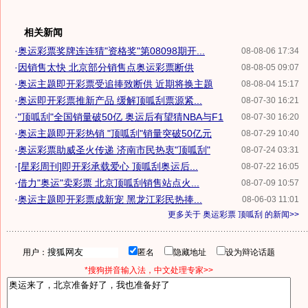
相关新闻
·
奥运彩票奖牌连连猜"资格奖"第08098期开...
08-08-06 17:34
·
因销售太快 北京部分销售点奥运彩票断供
08-08-05 09:07
·
奥运主题即开彩票受追捧致断供 近期将换主题
08-08-04 15:17
·
奥运即开彩票推新产品 缓解顶呱刮票源紧...
08-07-30 16:21
·
"顶呱刮"全国销量破50亿 奥运后有望猜NBA与F1
08-07-30 16:20
·
奥运主题即开彩热销 "顶呱刮"销量突破50亿元
08-07-29 10:40
·
奥运彩票助威圣火传递 济南市民热衷"顶呱刮"
08-07-24 03:31
·
[星彩周刊]即开彩承载爱心 顶呱刮奥运后...
08-07-22 16:05
·
借力"奥运"卖彩票 北京顶呱刮销售站点火...
08-07-09 10:57
·
奥运主题即开彩票成新宠 黑龙江彩民热捧...
08-06-03 11:01
更多关于
奥运彩票 顶呱刮
的新闻>>
用户：
匿名
隐藏地址
设为辩论话题
*搜狗拼音输入法，中文处理专家>>