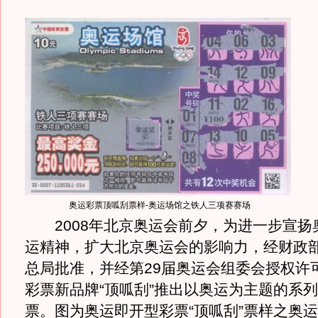
奥运彩票顶呱刮票样-奥运场馆之铁人三项赛赛场
2008年北京奥运会前夕，为进一步宣扬
运精神，扩大北京奥运会的影响力，经财政
总局批准，并经第29届奥运会组委会授权许
彩票新品牌“顶呱刮”推出以奥运为主题的系
票。图为奥运即开型彩票“顶呱刮”票样之奥