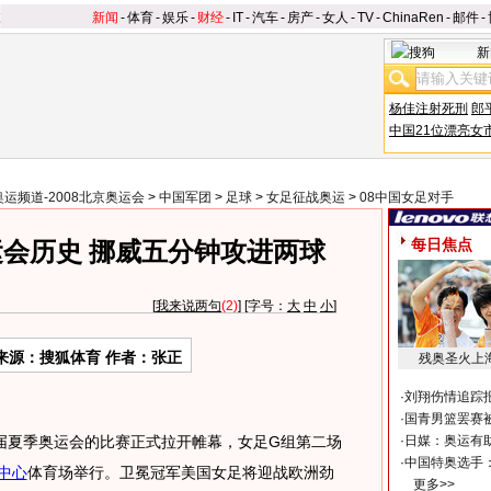
新闻
-
体育
-
娱乐
-
财经
-
IT
-
汽车
-
房产
-
女人
-
TV
-
ChinaRen
-
邮件
-
新
杨佳注射死刑
郎
中国21位漂亮女
奥运频道-2008北京奥运会
>
中国军团
>
足球
>
女足征战奥运
>
08中国女足对手
每日焦点
会历史 挪威五分钟攻进两球
[
我来说两句
(2)
] [字号：
大
中
小
]
来源：搜狐体育 作者：张正
残奥圣火上
·
刘翔伤情追踪
·
国青男篮罢赛被
9届夏季奥运会的比赛正式拉开帷幕，女足G组第二场
·
日媒：奥运有
·
中国特奥选手
中心
体育场举行。卫冕冠军美国女足将迎战欧洲劲
更多>>