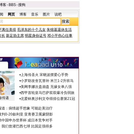
博客
-
BBS
-
搜狗
闻
网页
博客
音乐
图片
说吧
平离任美排
毛泽东的十个儿女
朱镕基退休生活
市长
新足协主席
明星身份证号
邓小平伤心往事
•
上海传圣火 宋晓波摆爱心手势
•
小罗助攻舍瓦替补 米兰1-2升班马
•
美网李娜次盘崩盘 无缘女单八强
•
西甲首轮皇马巴萨双双爆冷负弱旅
海传递
•
北爱杯奥沙利文夺得排位赛第21冠
报道：病情超乎想象 可能赴美治疗
判0-20叙利亚 亚青赛卫冕蒙阴影
助中国申办世界杯 成日本竞争对手
：我们曾灌巴西七球 比国足强得多