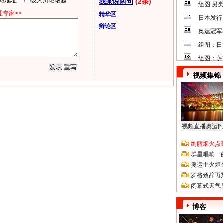
隐藏地址
设为辩论话题
我来说两句
(2条)
组图:另
专家>>
精华区
日本发行
辩论区
奥运冠军
组图：日
组图：萨
视频集锦
视频直播奥运
绚丽烟火点
群星唱响一
奥运主火炬
罗格致辞再
闭幕式天气
博客