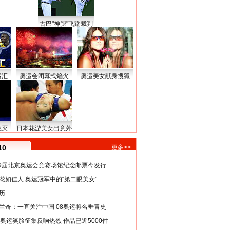
古巴"神腿"飞踹裁判
运汇
奥运会闭幕式焰火
奥运美女献身搜狐
熄灭
日本花游美女出意外
10
更多>>
29届北京奥运会竞赛场馆纪念邮票今发行
花如佳人 奥运冠军中的“第二眼美女”
历
兰奇：一直关注中国 08奥运将名垂青史
8奥运笑脸征集反响热烈 作品已近5000件