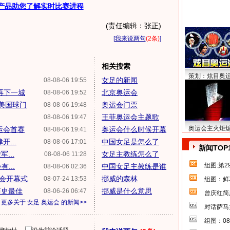
产品助您了解实时比赛进程
(责任编辑：张正)
[
我来说两句
(2条)
]
相关搜索
策划：炫目奥
女足的新闻
08-08-06 19:55
再下一城
北京奥运会
08-08-06 19:52
美国球门
奥运会门票
08-08-06 19:48
王菲奥运会主题歌
08-08-06 19:47
奥运会主火炬
运会首赛
奥运会什么时候开幕
08-08-06 19:41
...
中国女足是怎么了
08-08-06 17:01
新闻TOP
...
女足主教练怎么了
08-08-06 11:28
组图:第
...
中国女足主教练是谁
08-08-06 02:36
会开幕式
挪威的森林
08-07-24 13:53
组图：鲜
历史最佳
挪威是什么意思
08-06-26 06:47
曾庆红简
更多关于
女足 奥运会
的新闻>>
对话萨马
组图：0