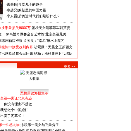
·
孟关良
|
可爱儿子的趣事
·
卓越兄
|
篆刻里的中国力量
·
李东雷
|
后奥运时代我们期盼什么？
相
换形象损失9000万
篮坛美女隋菲菲军训英姿
室 ：萨马兰奇做客金台艺术馆
北京奥运最美
国球压轴快准很
孟关良：“路易”破水上魔咒
揭秘陈中接受改判内幕
胡紫微：无冕之王苏丽文
前已感觉吕鑫会出问题
杨杨：榜样集体乒乓球队
更多>>
恶搞男篮海报集萃
看奥运—见证北京奇迹
人，你没有理由不骄傲
：我想做个中国媳妇
谋出卖了闭幕式！
第一性感尤物
泳坛第一美女与飞鱼分手
场外激情秀化身性感尤物
刘翔应该和她结婚