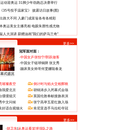
类运动迎奥运 31脚少年劲跑总决赛举行
《35号投手温家宝》 披露访日故事(图)
出路大不同 入豪门成富翁各有各精彩
本奥运美女主播亮相 电眼朱唇性感尤物
翁人大演讲 获赠油画"我们的萨马兰奇"
更多>>
冠军面对面：
·
中国女乒张怡宁/郭跃做客
·
中国女子链球铜牌 张文秀
·
蹦床美女帅哥何雯娜陆春龙
闭幕式盛况
亮璀璨夜空
倒计时与焰火交相辉映
曲我爱北京
胡锦涛步入闭幕式会场
台缓缓熄灭
英国伦敦奉献接旗表演
秀中文问候
张宁高举五星红旗入场
良好适合观烟火
肯尼亚选手马拉松夺冠
更多>>
·
胡卫东
|
从奥运看篮球强队之路