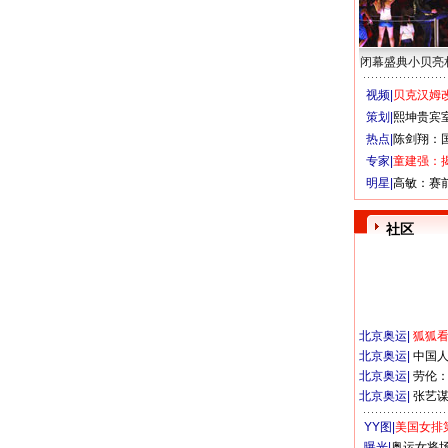
闭幕盛典小贝亮
视频|
贝克汉姆改
策划|
熙坤贵宾
热点|
陈剑翔：
专家|
童建强：
明星|
高敏：赛
社区
北京奥运
|
狐狐
北京奥运
|
中国
北京奥运
|
劳伦
北京奥运
|
张艺
YY图|
美国女排
曝光|
奥运女将