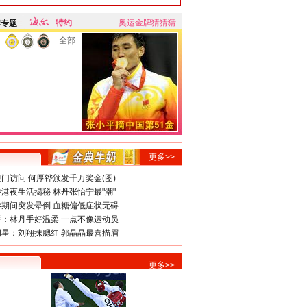
特约
奥运金牌猜猜猜
牌专题
全部
更多>>
门访问 何厚铧颁发千万奖金(图)
港夜生活揭秘 林丹张怡宁最"潮"
期间突发晕倒 血糖偏低症状无碍
：林丹手好温柔 一点不像运动员
星：刘翔抹腮红 郭晶晶最喜描眉
更多>>