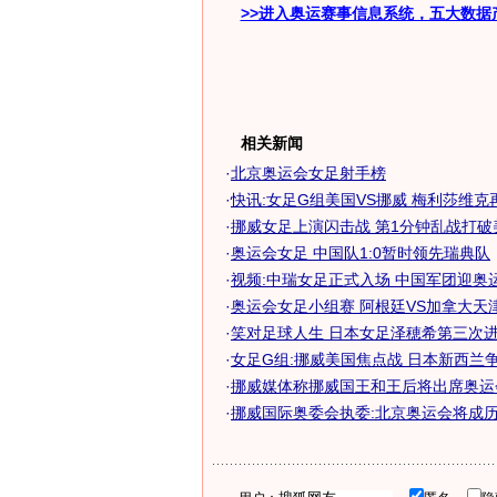
>>进入奥运赛事信息系统，五大数据
相关新闻
·
北京奥运会女足射手榜
·
快讯:女足G组美国VS挪威 梅利莎维克
·
挪威女足上演闪击战 第1分钟乱战打破
·
奥运会女足 中国队1:0暂时领先瑞典队
·
视频:中瑞女足正式入场 中国军团迎奥
·
奥运会女足小组赛 阿根廷VS加拿大天津开
·
笑对足球人生 日本女足泽穂希第三次进军
·
女足G组:挪威美国焦点战 日本新西兰争有
·
挪威媒体称挪威国王和王后将出席奥运
·
挪威国际奥委会执委:北京奥运会将成