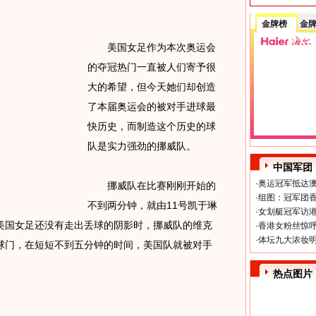
金牌榜
金
美国女足作为本次奥运会
的夺冠热门一直被人们寄予很
大的希望，但今天她们却创造
了本届奥运会的被对手进球最
快历史，而制造这个历史的球
队是实力强劲的挪威队。
中国军团
·
奥运冠军抵达澳
挪威队在比赛刚刚开始的
·
组图：冠军团香
不到两分钟，就由11号凯于琳
·
女划艇冠军访港
美国女足还没有走出丢球的阴影时，挪威队的维克
·
香港女粉丝惊呼
·
体坛九大浓妆明
球门，在短短不到五分钟的时间，美国队就被对手
热点图片