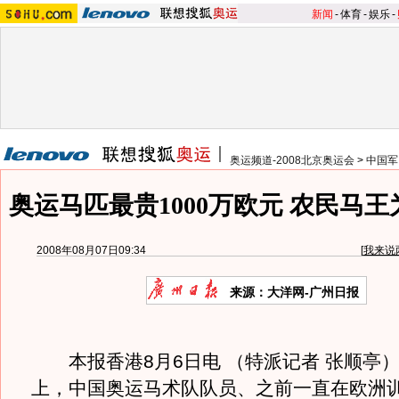
新闻
-
体育
-
娱乐
-
奥运频道-2008北京奥运会
>
中国军
奥运马匹最贵1000万欧元 农民马
2008年08月07日09:34
[
我来说
来源：大洋网-广州日报
本报香港8月6日电 （特派记者 张顺亭） 
上，中国奥运马术队队员、之前一直在欧洲