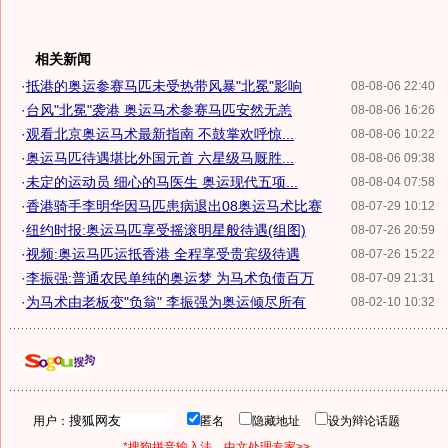
相关新闻
·
抵港的奥运参赛马匹未受热带风暴"北冕"影响
08-08-06 22:40
·
台风"北冕"袭港 奥运马术参赛马匹安然无恙
08-08-06 16:26
·
观看北京奥运马术最新指南 不鼓掌欢呼惊...
08-08-06 10:22
·
奥运马匹待遇堪比外国元首 六星级马厩胜...
08-08-06 09:38
·
未定的运动员 细心的马医生 奥运现代五项...
08-08-04 07:58
·
香港骑手李明华因马匹患病退出08奥运马术比赛
08-07-29 10:12
·
纽约时报:奥运马匹享受摇滚明星般待遇(组图)
08-07-26 20:59
·
视频:奥运马匹运抵香港 全程享受贵宾级待遇
08-07-26 15:22
·
李振强:普通农民单纯的奥运梦 为马术负债百万
08-07-09 21:31
·
为马术由老板变"负翁" 李振强为奥运倾尽所有
08-02-10 10:32
用户：
匿名
隐藏地址
设为辩论话题
*搜狗拼音输入法，中文处理专家>>