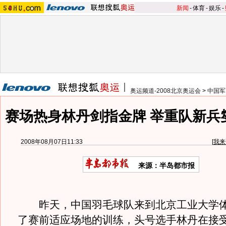
新闻
-
体育
-
娱乐
-
奥运频道-2008北京奥运会
>
中国军
赛场热身林丹剑指金牌 举重队新兵
2008年08月07日11:33
[
我来
来源：半岛都市报
昨天，中国羽毛球队来到北京工业大学体
了赛前适应场地的训练，头号选手林丹在接