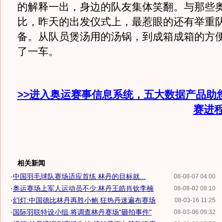
的解释一出，身边的队友集体笑翻。与那些
比，昨天的出发仪式上，最惹眼的还有举重
备。从队员煲汤用的汤锅，到成箱成箱的方
了一车。
>>进入奥运赛事信息系统，五大数据产品助
赛进
相关新闻
·
中国羽毛球队赛场适应首练 林丹的目标就...
08-08-07 04:00
·
奥运赛场上军人运动员不少:林丹王皓肖钦李楠
08-08-02 08:10
·
幻灯:中国德比林丹再胜小鲍 狂热丹迷遍布赛场
08-03-16 11:25
·
国际羽联特设小组 将调查林丹赛场"砸拍事件"
08-03-06 09:32