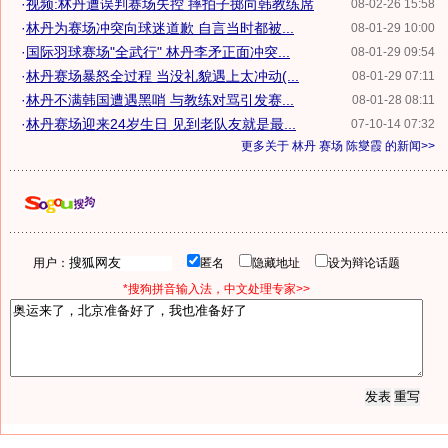
·
视频:林丹遭误判赛场失控 摔拍子掷向韩教练席
08-02-26 15:58
·
林丹为赛场冲突向球迷道歉 自言当时都被...
08-01-29 10:00
·
国际羽球赛场"全武行" 林丹李矛正面冲突...
08-01-29 09:54
·
林丹赛场暴怒全过程 当没礼貌遇上太冲动(...
08-01-29 07:11
·
林丹不满韩国遭遇黑哨 与教练对骂引发赛...
08-01-28 08:11
·
林丹赛场迎来24岁生日 见到老队友就是最...
07-10-14 07:32
更多关于
林丹 赛场 陈燮霞
的新闻>>
用户：
匿名
隐藏地址
设为辩论话题
*搜狗拼音输入法，中文处理专家>>