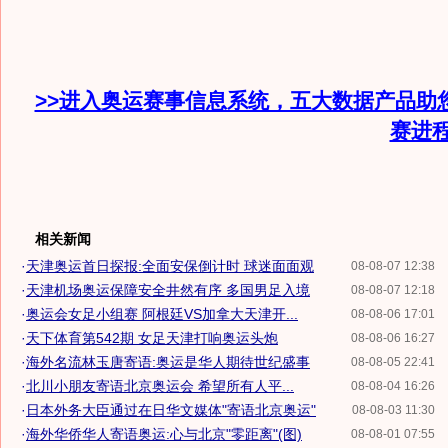
>>进入奥运赛事信息系统，五大数据产品助
赛进
相关新闻
·
天津奥运首日探报:全面安保倒计时 球迷面面观
08-08-07 12:38
·
天津机场奥运保障安全井然有序 多国男足入境
08-08-07 12:18
·
奥运会女足小组赛 阿根廷VS加拿大天津开...
08-08-06 17:01
·
天下体育第542期 女足天津打响奥运头炮
08-08-06 16:27
·
海外名流林玉唐寄语:奥运是华人期待世纪盛事
08-08-05 22:41
·
北川小朋友寄语北京奥运会 希望所有人平...
08-08-04 16:26
·
日本外务大臣通过在日华文媒体"寄语北京奥运"
08-08-03 11:30
·
海外华侨华人寄语奥运:心与北京"零距离"(图)
08-08-01 07:55