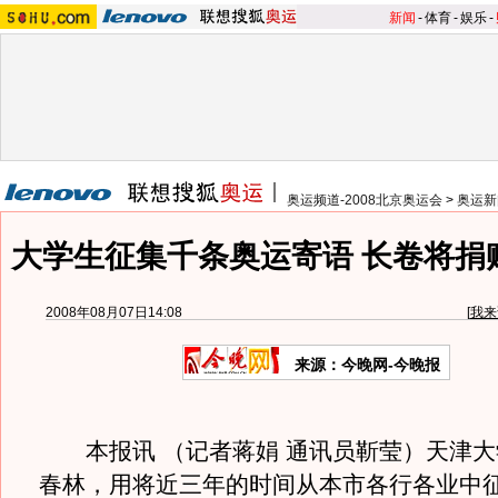
新闻
-
体育
-
娱乐
-
奥运频道-2008北京奥运会
>
奥运新
大学生征集千条奥运寄语 长卷将捐
2008年08月07日14:08
[
我来
来源：今晚网-今晚报
本报讯 （记者蒋娟 通讯员靳莹）天津大
春林，用将近三年的时间从本市各行各业中征集