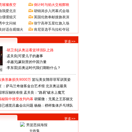
亮璀璨夜空
倒计时与焰火交相辉映
曲我爱北京
胡锦涛步入闭幕式会场
台缓缓熄灭
英国伦敦奉献接旗表演
秀中文问候
张宁高举五星红旗入场
良好适合观烟火
肯尼亚选手马拉松夺冠
更多>>
·
胡卫东
|
从奥运看篮球强队之路
·
孟关良
|
可爱儿子的趣事
·
卓越兄
|
篆刻里的中国力量
·
李东雷
|
后奥运时代我们期盼什么？
相
换形象损失9000万
篮坛美女隋菲菲军训英姿
室 ：萨马兰奇做客金台艺术馆
北京奥运最美
国球压轴快准很
孟关良：“路易”破水上魔咒
揭秘陈中接受改判内幕
胡紫微：无冕之王苏丽文
前已感觉吕鑫会出问题
杨杨：榜样集体乒乓球队
更多>>