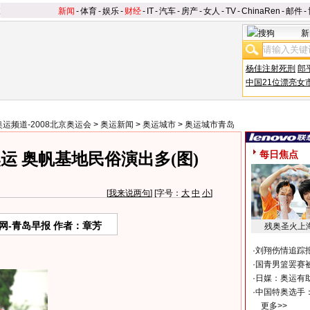
新闻
-
体育
-
娱乐
-
财经
-
IT
-
汽车
-
房产
-
女人
-
TV
-
ChinaRen
-
邮件
-
新
杨佳注射死刑
郎
中国21位漂亮女
奥运频道-2008北京奥运会
>
奥运新闻
>
奥运城市
>
奥运城市青岛
每日焦点
奥运 奥帆基地民俗演出多(图)
[
我来说两句
] [字号：
大
中
小
]
网-青岛早报 作者：章芳
残奥圣火上
·
刘翔伤情追踪
·
国青男篮罢赛被
·
日媒：奥运有
·
中国特奥选手
更多>>