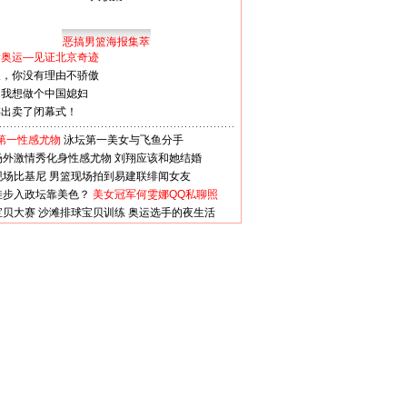
恶搞男篮海报集萃
看奥运—见证北京奇迹
人，你没有理由不骄傲
：我想做个中国媳妇
谋出卖了闭幕式！
第一性感尤物
泳坛第一美女与飞鱼分手
场外激情秀化身性感尤物
刘翔应该和她结婚
现场比基尼
男篮现场拍到易建联绯闻女友
娃步入政坛靠美色？
美女冠军何雯娜QQ私聊照
宝贝大赛
沙滩排球宝贝训练
奥运选手的夜生活