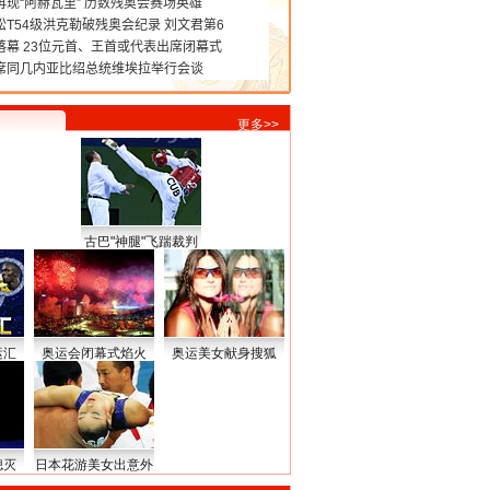
更多>>
古巴"神腿"飞踹裁判
运汇
奥运会闭幕式焰火
奥运美女献身搜狐
熄灭
日本花游美女出意外