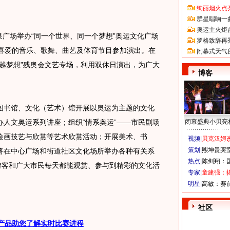
绚丽烟火点
群星唱响一
奥运主火炬
广场举办“同一个世界、同一个梦想”奥运文化广场
罗格致辞再
民喜爱的音乐、歌舞、曲艺及体育节目参加演出。在
闭幕式天气
越梦想”残奥会文艺专场，利用双休日演出，为广大
博客
书馆、文化（艺术）馆开展以奥运为主题的文化
人文奥运系列讲座；组织“情系奥运”——市民剧场
闭幕盛典小贝亮
绘画技艺与欣赏等艺术欣赏活动；开展美术、书
视频|
贝克汉姆改
策划|
熙坤贵宾
将在中心广场和街道社区文化场所举办各种有关系
热点|
陈剑翔：
游客和广大市民每天都能观赏、参与到精彩的文化活
专家|
童建强：
明星|
高敏：赛
社区
产品助您了解实时比赛进程