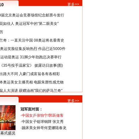
10
更多>>
29届北京奥运会竞赛场馆纪念邮票今发行
花如佳人 奥运冠军中的“第二眼美女”
历
兰奇：一直关注中国 08奥运将名垂青史
8奥运笑脸征集反响热烈 作品已近5000件
类运动迎奥运 31脚少年劲跑总决赛举行
《35号投手温家宝》 披露访日故事(图)
出路大不同 入豪门成富翁各有各精彩
本奥运美女主播亮相 电眼朱唇性感尤物
翁人大演讲 获赠油画"我们的萨马兰奇"
更多>>
冠军面对面：
·
中国女乒张怡宁/郭跃做客
·
中国女子链球铜牌 张文秀
·
蹦床美女帅哥何雯娜陆春龙
闭幕式盛况