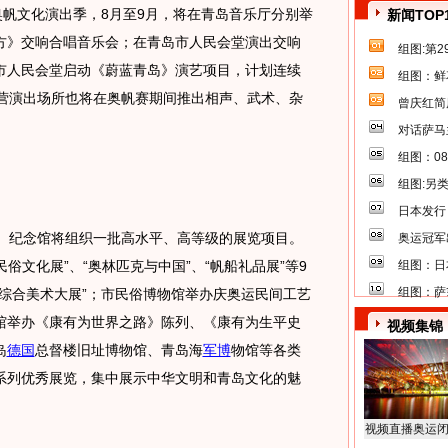
帆文化演出季，8月至9月，将在青岛音乐厅分别举
新闻TOP
方》交响合唱音乐会；在青岛市人民会堂演出交响
组图:第
，在市人民会堂启动《蔚蓝青岛》演艺项目，计划连续
组图：鲜
民营演出场所也将在奥帆赛期间推出相声、武术、杂
曾庆红简
对话萨马
组图：0
组图:另
日本发行
纪念馆将组织一批高水平、高等级的展览项目。
奥运冠军
民俗文化展”、“奥林匹克与中国”、“帆船礼品展”等9
组图：日
组图：萨
综合美术大展”；市民俗博物馆举办庆奥运民间工艺
馆举办《康有为世界之路》陈列、《康有为生平史
视频集锦
岛
德国
总督楼旧址博物馆、青岛海
军博
物馆等各类
系列优秀展览，集中展示中华文明和青岛文化的魅
视频直播奥运