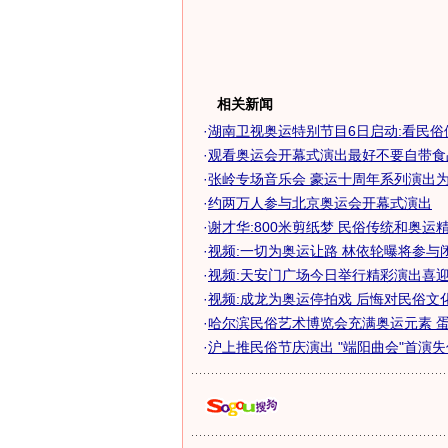
相关新闻
·
湖南卫视奥运特别节目6日启动:看民俗
·
观看奥运会开幕式演出最好不要自带食
·
张岭专场音乐会 豪运十周年系列演出为奥
·
约两万人参与北京奥运会开幕式演出
·
谢才华:800米剪纸梦 民俗传统和奥运
·
视频:一切为奥运让路 林依轮曝将参与
·
视频:天安门广场今日举行精彩演出喜
·
视频:成龙为奥运停拍戏 后悔对民俗文
·
哈尔滨民俗艺术博览会充满奥运元素 蛋壳
·
沪上推民俗节庆演出 "端阳曲会"首演