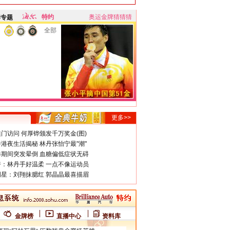
特约
奥运金牌猜猜猜
牌专题
全部
更多>>
门访问 何厚铧颁发千万奖金(图)
港夜生活揭秘 林丹张怡宁最"潮"
期间突发晕倒 血糖偏低症状无碍
：林丹手好温柔 一点不像运动员
星：刘翔抹腮红 郭晶晶最喜描眉
金牌榜
直播中心
资料库