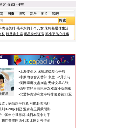
博客
-
BBS
-
搜狗
闻
网页
博客
音乐
图片
说吧
平离任美排
毛泽东的十个儿女
朱镕基退休生活
市长
新足协主席
明星身份证号
邓小平伤心往事
•
上海传圣火 宋晓波摆爱心手势
•
小罗助攻舍瓦替补 米兰1-2升班马
•
美网李娜次盘崩盘 无缘女单八强
•
西甲首轮皇马巴萨双双爆冷负弱旅
海传递
•
北爱杯奥沙利文夺得排位赛第21冠
报道：病情超乎想象 可能赴美治疗
判0-20叙利亚 亚青赛卫冕蒙阴影
助中国申办世界杯 成日本竞争对手
：我们曾灌巴西七球 比国足强得多