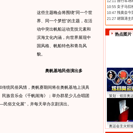
这些主题晚会将围绕“同一个世
界、同一个梦想”的主题，在活
动中突出帆船运动竞技元素和
热点图片
滨海文化内涵，向世界展现中
国风格、帆船特色和青岛风
貌。
奥帆基地民俗演出多
传统民俗风情，奥帆赛期间将在奥帆基地上演具
、民族音乐会《千帆闹海》；举办群星少儿合唱团
策划：炫目奥
—民俗文化展”，并每天举办京剧演出。
奥运会主火炬