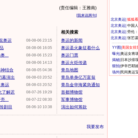
(责任编辑：王雅南)
[
我来说两句
]
北京奥运
|
狐狐
北京奥运
|
中国
相关搜索
北京奥运
|
劳伦
北京奥运
|
张艺
侃奥运
奥运的新闻
08-08-06 23:15
品
奥运圣火象征着什么
YY图|
美国女排
08-08-06 16:05
曝光|
奥运女将
...
奥运门票
08-08-06 15:23
揭秘|
日本沙排
奥运火炬传递
08-08-06 14:13
狠拍|
伊辛巴耶
精神结合
青岛地图
08-08-05 04:36
场外|
民间奥运
闭幕演出
青岛单身亿万富翁
08-08-03 20:52
迎奥运
青岛金华海紧急通知
08-08-03 20:52
化了解迟
首都博物馆
08-07-26 19:29
...
军事博物馆
08-07-22 08:30
失传剧目
演出如何筹款
08-06-10 10:38
我要发布