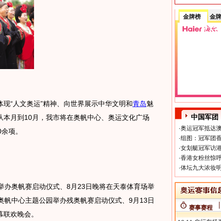
金牌榜
金
体现“人文奥运”精神、向世界展示中华文明和
青岛
魅
中国军团
从本月到10月，我市将在奥帆中心、奥运文化广场
·
奥运冠军抵达澳
0余项。
·
组图：冠军团香
·
女划艇冠军访港
·
香港女粉丝惊呼
·
体坛九大浓妆明
办奥帆赛启动仪式、8月23日晚将在天泰体育场举
奥帆中心主题公园举办残奥帆赛启动仪式、9月13日
赛事赛程
幕联欢晚会。