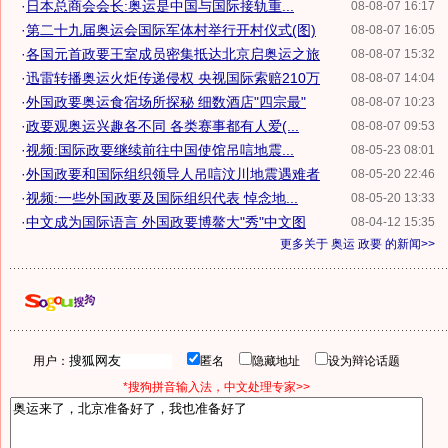
·
日本总商会会长:奥运是中国与国际接轨重...
08-08-07 16:17
·
第二十九届奥运会国际军体村举行开村仪式(图)
08-08-07 16:05
·
各国元首政要王室成员密集抵达北京启奥运之旅
08-08-07 15:32
·
迅雷转播奥运火炬传递侵权 央视国际索赔210万
08-08-07 14:04
·
外国政要奥运食宿场所探秘 细数酒店"四宗最"
08-08-07 10:23
·
政要观奥运兴趣各不同 各类赛事都有人爱(...
08-08-07 09:53
·
视频:国际政要继续前往中国使馆吊唁地震...
08-05-23 08:01
·
外国政要和国际组织领导人吊唁汶川地震遇难者
08-05-20 22:46
·
视频:一些外国政要及国际组织代表 悼念地...
08-05-20 13:33
·
中文成为国际语言 外国政要博鳌大"秀"中文图
08-04-12 15:35
更多关于
奥运 政要
的新闻>>
用户：
匿名
隐藏地址
设为辩论话题
*搜狗拼音输入法，中文处理专家>>