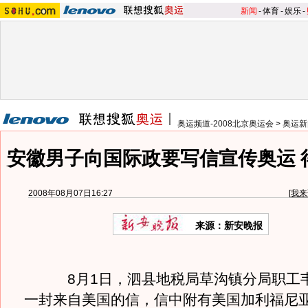
新闻
-
体育
-
娱乐
-
奥运频道-2008北京奥运会
>
奥运新
安徽男子向国际政要写信宣传奥运 
2008年08月07日16:27
[
我来
来源：新安晚报
8月1日，泗县地税局草沟镇分局职工韦
一封来自美国的信，信中附有美国加利福尼亚