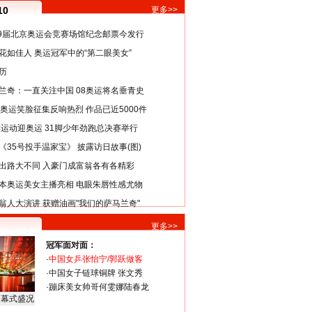
10
更多>>
29届北京奥运会竞赛场馆纪念邮票今发行
花如佳人 奥运冠军中的“第二眼美女”
历
兰奇：一直关注中国 08奥运将名垂青史
8奥运笑脸征集反响热烈 作品已近5000件
类运动迎奥运 31脚少年劲跑总决赛举行
《35号投手温家宝》 披露访日故事(图)
出路大不同 入豪门成富翁各有各精彩
本奥运美女主播亮相 电眼朱唇性感尤物
翁人大演讲 获赠油画"我们的萨马兰奇"
更多>>
冠军面对面：
·
中国女乒张怡宁/郭跃做客
·
中国女子链球铜牌 张文秀
·
蹦床美女帅哥何雯娜陆春龙
闭幕式盛况