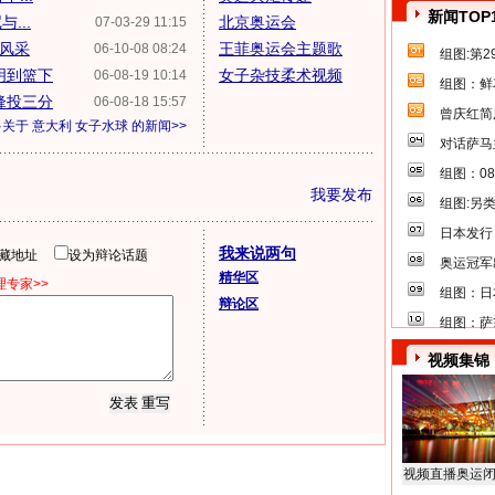
新闻TOP
...
北京奥运会
07-03-29 11:15
锋风采
王菲奥运会主题歌
06-10-08 08:24
组图:第
明到篮下
女子杂技柔术视频
06-08-19 10:14
组图：鲜
锋投三分
06-08-18 15:57
曾庆红简
多关于
意大利 女子水球
的新闻>>
对话萨马
组图：0
我要发布
组图:另
日本发行
我来说两句
隐藏地址
设为辩论话题
奥运冠军
精华区
专家>>
组图：日
辩论区
组图：萨
视频集锦
视频直播奥运