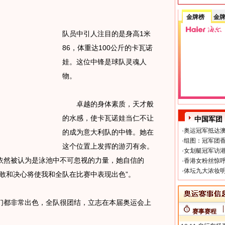
金牌榜
金
队员中引人注目的是身高1米
86，体重达100公斤的卡瓦诺
娃。这位中锋是球队灵魂人
物。
卓越的身体素质，天才般
的水感，使卡瓦诺娃当仁不让
中国军团
·
奥运冠军抵达澳
的成为意大利队的中锋。她在
·
组图：冠军团香
这个位置上发挥的游刃有余。
·
女划艇冠军访港
依然被认为是泳池中不可忽视的力量，她自信的
·
香港女粉丝惊呼
·
体坛九大浓妆明
敢和决心将使我和全队在比赛中表现出色”。
都非常出色，全队很团结，立志在本届奥运会上
赛事赛程