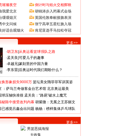
亮璀璨夜空
倒计时与焰火交相辉映
曲我爱北京
胡锦涛步入闭幕式会场
台缓缓熄灭
英国伦敦奉献接旗表演
秀中文问候
张宁高举五星红旗入场
良好适合观烟火
肯尼亚选手马拉松夺冠
更多>>
·
胡卫东
|
从奥运看篮球强队之路
·
孟关良
|
可爱儿子的趣事
·
卓越兄
|
篆刻里的中国力量
·
李东雷
|
后奥运时代我们期盼什么？
相
换形象损失9000万
篮坛美女隋菲菲军训英姿
室 ：萨马兰奇做客金台艺术馆
北京奥运最美
国球压轴快准很
孟关良：“路易”破水上魔咒
揭秘陈中接受改判内幕
胡紫微：无冕之王苏丽文
前已感觉吕鑫会出问题
杨杨：榜样集体乒乓球队
更多>>