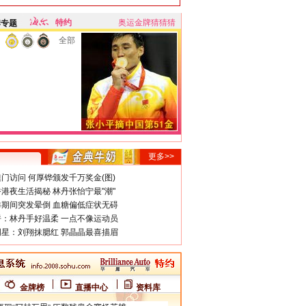
特约
奥运金牌猜猜猜
牌专题
全部
更多>>
门访问 何厚铧颁发千万奖金(图)
港夜生活揭秘 林丹张怡宁最"潮"
期间突发晕倒 血糖偏低症状无碍
：林丹手好温柔 一点不像运动员
星：刘翔抹腮红 郭晶晶最喜描眉
金牌榜
直播中心
资料库