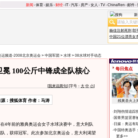
新闻
-
体育
-
娱乐
-
财经
-
IT
-
汽车
-
房产
-
女人
-
TV
-
ChinaRen
-
邮件
-
新
杨佳注射死刑
郎
中国21位漂亮女
奥运频道-2008北京奥运会
>
中国军团
>
水球
>
08水球对手动态
每日焦点
冕 100公斤中锋成全队核心
[
我来说两句
] [字号：
大
中
小
]
来源：搜狐体育 作者：马涛
残奥圣火上
·
刘翔伤情追踪
·
国青男篮罢赛被
，在4年前的雅典奥运会女子水球决赛中，意大利队
·
日媒：奥运有
·
中国特奥选手
腊队，获得冠军。此次参加北京奥运会，意大利渴望
更多>>