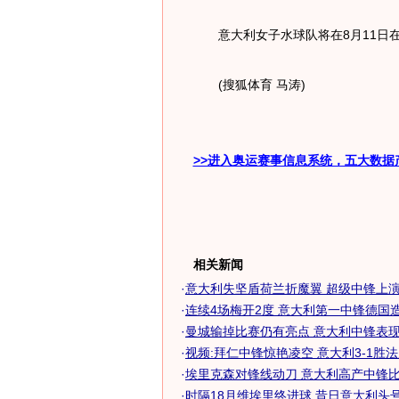
意大利女子水球队将在8月11日在
(搜狐体育 马涛)
>>进入奥运赛事信息系统，五大数据
相关新闻
·
意大利失坚盾荷兰折魔翼 超级中锋上演双
·
连续4场梅开2度 意大利第一中锋德国造恐
·
曼城输掉比赛仍有亮点 意大利中锋表现终
·
视频:拜仁中锋惊艳凌空 意大利3-1胜
·
埃里克森对锋线动刀 意大利高产中锋比安
·
时隔18月维埃里终进球 昔日意大利头号中