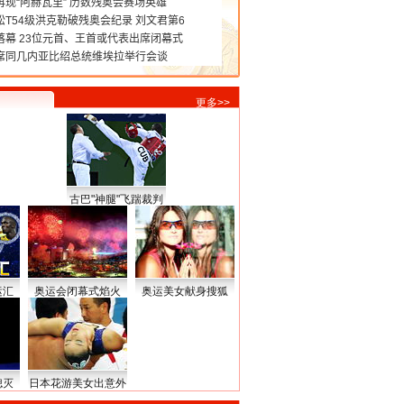
更多>>
古巴"神腿"飞踹裁判
运汇
奥运会闭幕式焰火
奥运美女献身搜狐
熄灭
日本花游美女出意外