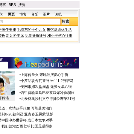
博客
-
BBS
-
搜狗
闻
网页
博客
音乐
图片
说吧
平离任美排
毛泽东的十个儿女
朱镕基退休生活
市长
新足协主席
明星身份证号
邓小平伤心往事
•
上海传圣火 宋晓波摆爱心手势
•
小罗助攻舍瓦替补 米兰1-2升班马
•
美网李娜次盘崩盘 无缘女单八强
•
西甲首轮皇马巴萨双双爆冷负弱旅
海传递
•
北爱杯奥沙利文夺得排位赛第21冠
报道：病情超乎想象 可能赴美治疗
判0-20叙利亚 亚青赛卫冕蒙阴影
助中国申办世界杯 成日本竞争对手
：我们曾灌巴西七球 比国足强得多