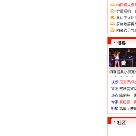
绚丽烟火点
群星唱响一
奥运主火炬
罗格致辞再
闭幕式天气
博客
闭幕盛典小贝亮
视频|
贝克汉姆改
策划|
熙坤贵宾
热点|
陈剑翔：
专家|
童建强：
明星|
高敏：赛
社区