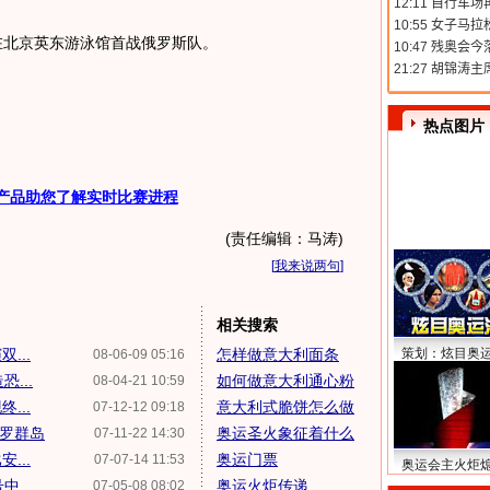
北京英东游泳馆首战俄罗斯队。
热点图片
产品助您了解实时比赛进程
(责任编辑：马涛)
[
我来说两句
]
相关搜索
...
怎样做意大利面条
策划：炫目奥
08-06-09 05:16
...
如何做意大利通心粉
08-04-21 10:59
...
意大利式脆饼怎么做
07-12-12 09:18
法罗群岛
奥运圣火象征着什么
07-11-22 14:30
...
奥运门票
07-07-14 11:53
奥运会主火炬
...
奥运火炬传递
07-05-08 08:02