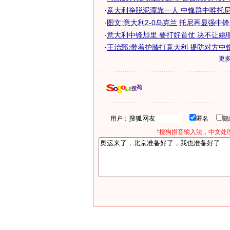
·
意大利挣脱泥潭靠一人 中锋群中唯托尼与
·
图文:意大利2-0乌克兰 托尼再显强中
·
意大利中锋加里:要打好首仗 决不让姚
·
王治郅:带着护膝打意大利 提防对方中
更
用户：
匿名
*搜狗拼音输入法，中文处理