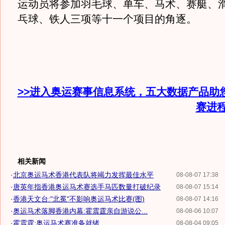
运动员将参加羽毛球、单车、马术、赛艇、
乓球、铁人三项等十一个项目的角逐。
>>进入奥运赛事信息系统，五大数据产品助
赛进
相关新闻
·
北京奥运马术香港代表队将竭力发挥最佳水平
08-08-07 17:38
·
唐英年指香港奥运马术赛选手马匹数量打破纪录
08-08-07 15:14
·
香港天文台:"北冕"不影响奥运马术比赛(图)
08-08-07 14:16
·
奥运马术落脚香港内幕:霍震霆亲自游说公...
08-08-06 10:07
·
霍震霆:奥运马术赛准备就绪
08-08-04 09:05