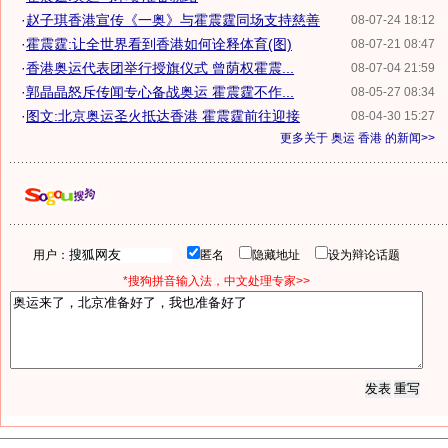
·
赵子琪香港宣传《一奥》与霍震霆同场支持慈善
08-07-24 18:12
·
霍震霆:让全世界看到香港如何诠释体育(图)
08-07-21 08:47
·
香港奥运代表团举行授旗仪式 曾荫权霍震...
08-07-04 21:59
·
郭晶晶怒斥传闻专心备战奥运 霍震霆不作...
08-05-27 08:34
·
图文:北京奥运圣火抵达香港 霍震霆前往迎接
08-04-30 15:27
更多关于
奥运 香港
的新闻>>
用户：
匿名
隐藏地址
设为辩论话题
*搜狗拼音输入法，中文处理专家>>